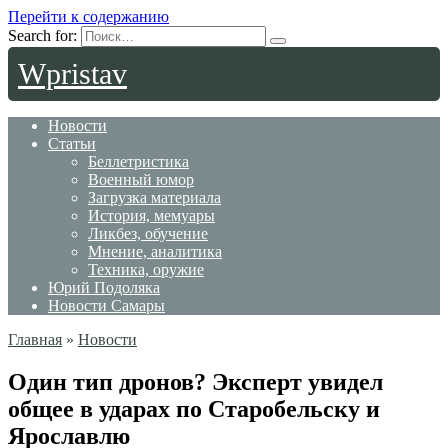
Перейти к содержанию
Search for:
Wpristav
Новости
Статьи
Беллетристика
Военный юмор
Загрузка материала
История, мемуары
Ликбез, обучение
Мнение, аналитика
Техника, оружие
Юрий Подоляка
Новости Самары
Главная
»
Новости
Один тип дронов? Эксперт увидел
общее в ударах по Старобельску и
Ярославлю