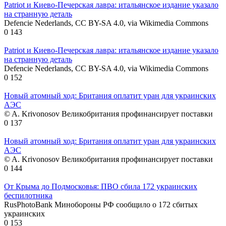
Patriot и Киево-Печерская лавра: итальянское издание указало
на странную деталь
Defencie Nederlands, CC BY-SA 4.0, via Wikimedia Commons
0
143
Patriot и Киево-Печерская лавра: итальянское издание указало
на странную деталь
Defencie Nederlands, CC BY-SA 4.0, via Wikimedia Commons
0
152
Новый атомный ход: Британия оплатит уран для украинских
АЭС
© A. Krivonosov Великобритания профинансирует поставки
0
137
Новый атомный ход: Британия оплатит уран для украинских
АЭС
© A. Krivonosov Великобритания профинансирует поставки
0
144
От Крыма до Подмосковья: ПВО сбила 172 украинских
беспилотника
RusPhotoBank Минобороны РФ сообщило о 172 сбитых
украинских
0
153