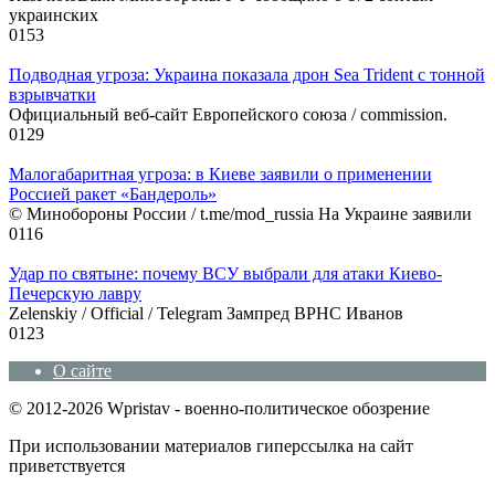
украинских
0
153
Подводная угроза: Украина показала дрон Sea Trident с тонной
взрывчатки
Официальный веб-сайт Европейского союза / commission.
0
129
Малогабаритная угроза: в Киеве заявили о применении
Россией ракет «Бандероль»
© Минобороны России / t.me/mod_russia На Украине заявили
0
116
Удар по святыне: почему ВСУ выбрали для атаки Киево-
Печерскую лавру
Zеlеnskiу / Оfficiаl / Telegram Зампред ВРНС Иванов
0
123
О сайте
© 2012-2026 Wpristav - военно-политическое обозрение
При использовании материалов гиперссылка на сайт
приветствуется