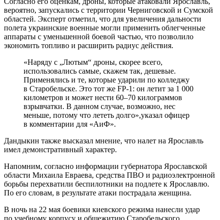
Согласно его оценкам, дроны, которые атаковали Ярославль,
вероятно, запускались с территории Черниговской и Сумской
областей. Эксперт отметил, что для увеличения дальности
полета украинские военные могли применить облегченные
аппараты с уменьшенной боевой частью, что позволило
экономить топливо и расширить радиус действия.
«Наряду с „Лютым“ дроны, скорее всего,
использовались самые, скажем так, дешевые.
Применялись и те, которые ударили по колледжу
в Старобельске. Это тот же FP-1: он летит за 1 000
километров и может нести 60–70 килограммов
взрывчатки. В данном случае, возможно, нес
меньше, потому что лететь долго»,указал офицер
в комментарии для «АиФ».
Дандыкин также высказал мнение, что налет на Ярославль
имел демонстративный характер.
Напомним, согласно информации губернатора Ярославской
области Михаила Евраева, средства ПВО и радиоэлектронной
борьбы перехватили беспилотники на подлете к Ярославлю.
По его словам, в результате атаки пострадала женщина.
В ночь на 22 мая боевики киевского режима нанесли удар
по учебному корпусу и общежитию Старобельского