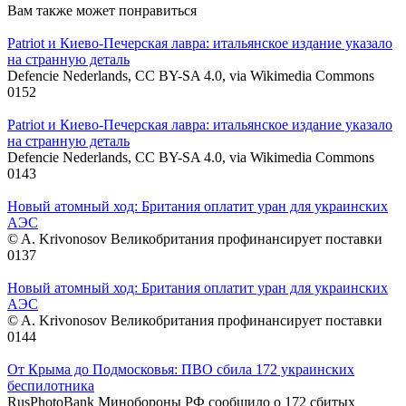
Вам также может понравиться
Patriot и Киево-Печерская лавра: итальянское издание указало
на странную деталь
Defencie Nederlands, CC BY-SA 4.0, via Wikimedia Commons
0
152
Patriot и Киево-Печерская лавра: итальянское издание указало
на странную деталь
Defencie Nederlands, CC BY-SA 4.0, via Wikimedia Commons
0
143
Новый атомный ход: Британия оплатит уран для украинских
АЭС
© A. Krivonosov Великобритания профинансирует поставки
0
137
Новый атомный ход: Британия оплатит уран для украинских
АЭС
© A. Krivonosov Великобритания профинансирует поставки
0
144
От Крыма до Подмосковья: ПВО сбила 172 украинских
беспилотника
RusPhotoBank Минобороны РФ сообщило о 172 сбитых