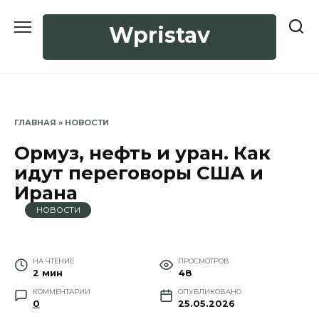
Перейти
к
Wpristav
содержанию
ГЛАВНАЯ
»
НОВОСТИ
Ормуз, нефть и уран. Как
идут переговоры США и
Ирана
НОВОСТИ
НА ЧТЕНИЕ
ПРОСМОТРОВ
2 мин
48
КОММЕНТАРИИ
ОПУБЛИКОВАНО
0
25.05.2026