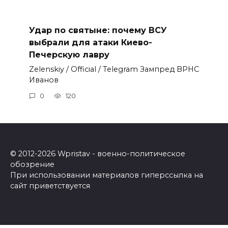
Удар по святыне: почему ВСУ
выбрали для атаки Киево-
Печерскую лавру
Zеlеnskiу / Оfficiаl / Telegram Зампред ВРНС
Иванов
0
120
© 2012-2026 Wpristav - военно-политическое
обозрение
При использовании материалов гиперссылка на
сайт приветствуется