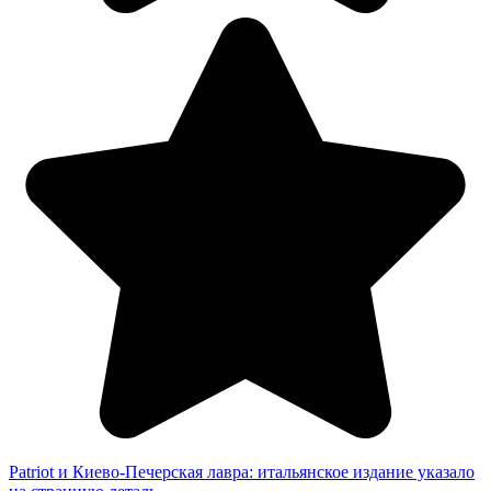
Patriot и Киево-Печерская лавра: итальянское издание указало