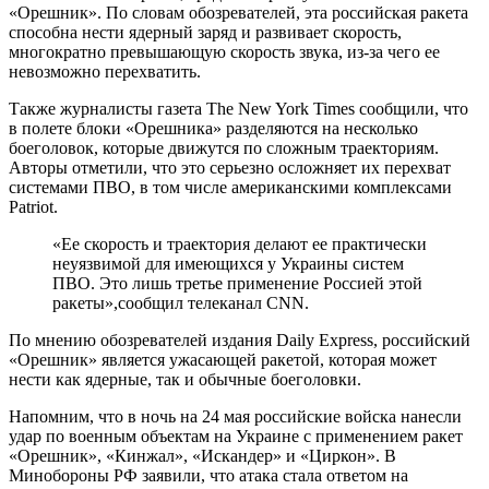
«Орешник». По словам обозревателей, эта российская ракета
способна нести ядерный заряд и развивает скорость,
многократно превышающую скорость звука, из-за чего ее
невозможно перехватить.
Также журналисты газета The New York Times сообщили, что
в полете блоки «Орешника» разделяются на несколько
боеголовок, которые движутся по сложным траекториям.
Авторы отметили, что это серьезно осложняет их перехват
системами ПВО, в том числе американскими комплексами
Patriot.
«Ее скорость и траектория делают ее практически
неуязвимой для имеющихся у Украины систем
ПВО. Это лишь третье применение Россией этой
ракеты»,сообщил телеканал CNN.
По мнению обозревателей издания Daily Express, российский
«Орешник» является ужасающей ракетой, которая может
нести как ядерные, так и обычные боеголовки.
Напомним, что в ночь на 24 мая российские войска нанесли
удар по военным объектам на Украине с применением ракет
«Орешник», «Кинжал», «Искандер» и «Циркон». В
Минобороны РФ заявили, что атака стала ответом на