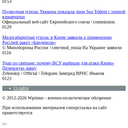
0
153
Подводная угроза: Украина показала дрон Sea Trident с тонной
взрывчатки
Официальный веб-сайт Европейского союза / commission.
0
129
Малогабаритная угроза: в Киеве заявили о применении
Россией ракет «Бандероль»
© Минобороны России / t.me/mod_russia На Украине заявили
0
116
Удар по святыне: почему ВСУ выбрали для атаки Киево-
Печерскую лавру
Zеlеnskiу / Оfficiаl / Telegram Зампред ВРНС Иванов
0
123
О сайте
© 2012-2026 Wpristav - военно-политическое обозрение
При использовании материалов гиперссылка на сайт
приветствуется