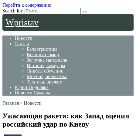
Перейти к содержанию
Search for:
Wpristav
Новости
Статьи
Беллетристика
Военный юмор
Загрузка материала
История, мемуары
Ликбез, обучение
Мнение, аналитика
Техника, оружие
Юрий Подоляка
Новости Самары
Главная
»
Новости
Ужасающая ракета: как Запад оценил
российский удар по Киеву