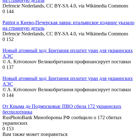
на странную деталь
Defencie Nederlands, CC BY-SA 4.0, via Wikimedia Commons
0
144
Patriot и Киево-Печерская лавра: итальянское издание указало
на странную деталь
Defencie Nederlands, CC BY-SA 4.0, via Wikimedia Commons
0
152
Новый атомный ход: Британия оплатит уран для украинских
АЭС
© A. Krivonosov Великобритания профинансирует поставки
0
137
Новый атомный ход: Британия оплатит уран для украинских
АЭС
© A. Krivonosov Великобритания профинансирует поставки
0
144
От Крыма до Подмосковья: ПВО сбила 172 украинских
беспилотника
RusPhotoBank Минобороны РФ сообщило о 172 сбитых
украинских
0
153
Вам также может понравиться