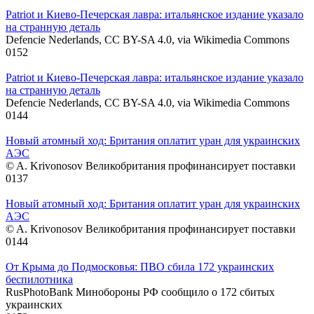
Patriot и Киево-Печерская лавра: итальянское издание указало
на странную деталь
Defencie Nederlands, CC BY-SA 4.0, via Wikimedia Commons
0
152
Patriot и Киево-Печерская лавра: итальянское издание указало
на странную деталь
Defencie Nederlands, CC BY-SA 4.0, via Wikimedia Commons
0
144
Новый атомный ход: Британия оплатит уран для украинских
АЭС
© A. Krivonosov Великобритания профинансирует поставки
0
137
Новый атомный ход: Британия оплатит уран для украинских
АЭС
© A. Krivonosov Великобритания профинансирует поставки
0
144
От Крыма до Подмосковья: ПВО сбила 172 украинских
беспилотника
RusPhotoBank Минобороны РФ сообщило о 172 сбитых
украинских