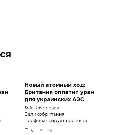
ся
Новый атомный ход:
ран
Британия оплатит уран
для украинских АЭС
© A. Krivonosov
Великобритания
и
профинансирует поставки
0
144