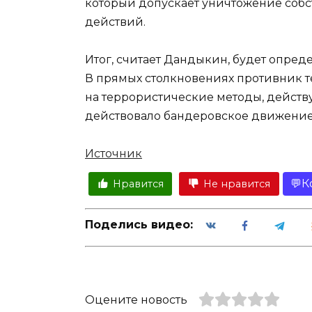
который допускает уничтожение собс
действий.
Итог, считает Дандыкин, будет опреде
В прямых столкновениях противник т
на террористические методы, действ
действовало бандеровское движение
Источник
К
Нравится
Не нравится
Поделись видео:
Оцените новость