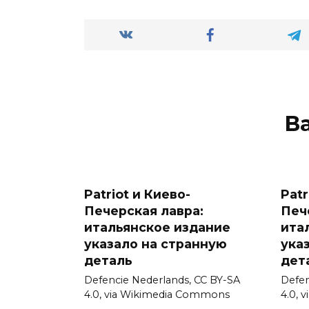
В
Patriot и Киево-
Patr
Печерская лавра:
Печ
итальянское издание
ита
указало на странную
ука
деталь
дет
Defencie Nederlands, CC BY-SA
Defen
4.0, via Wikimedia Commons
4.0, 