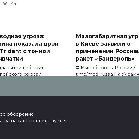
144
водная угроза:
Малогабаритная угр
аина показала дрон
в Киеве заявили о
Trident с тонной
применении Россие
ывчатки
ракет «Бандероль»
иальный веб-сайт
© Минобороны России /
пейского союза /
t.me/mod_russia На Украи
ission.
заявили
129
0
116
ское обозрение
ка на сайт приветствуется