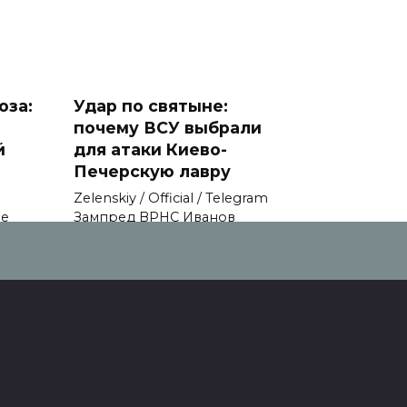
оза:
Удар по святыне:
почему ВСУ выбрали
й
для атаки Киево-
Печерскую лавру
Zеlеnskiу / Оfficiаl / Telegram
не
Зампред ВРНС Иванов
0
123