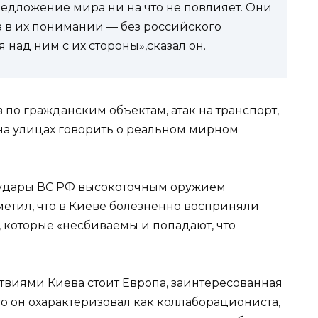
редложение мира ни на что не повлияет. Они
ра в их понимании — без российского
 над ним с их стороны»,сказал он.
 по гражданским объектам, атак на транспорт,
а улицах говорить о реальном мирном
е удары ВС РФ высокоточным оружием
етил, что в Киеве болезненно восприняли
которые «несбиваемы и попадают, что
ствиями Киева стоит Европа, заинтересованная
о он охарактеризовал как коллаборациониста,