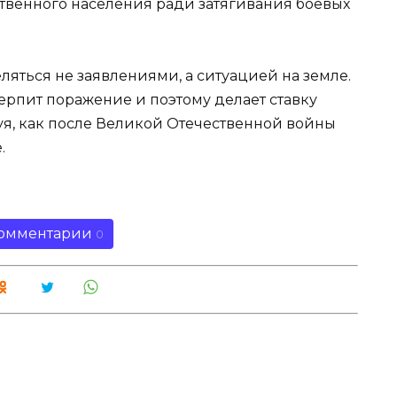
твенного населения ради затягивания боевых
ляться не заявлениями, а ситуацией на земле.
ерпит поражение и поэтому делает ставку
уя, как после Великой Отечественной войны
.
омментарии
0