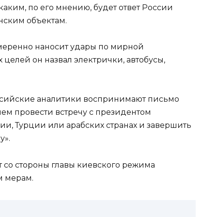
 каким, по его мнению, будет ответ России
нским объектам.
меренно наносит удары по мирной
 целей он назвал электрички, автобусы,
российские аналитики воспринимают письмо
ем провести встречу с президентом
, Турции или арабских странах и завершить
у».
т со стороны главы киевского режима
м мерам.