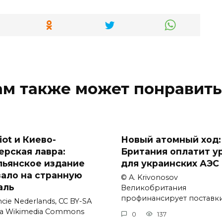
ам также может понравить
iot и Киево-
Новый атомный ход:
ерская лавра:
Британия оплатит у
льянское издание
для украинских АЭС
зало на странную
© A. Krivonosov
аль
Великобритания
профинансирует поставк
cie Nederlands, CC BY-SA
via Wikimedia Commons
0
137