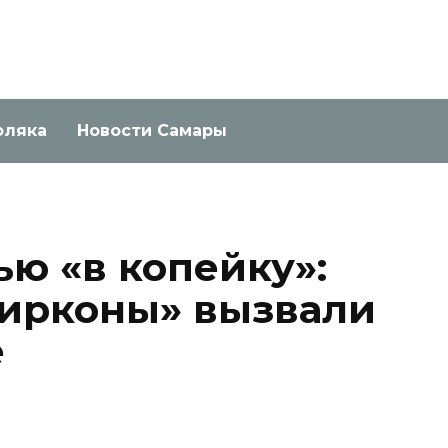
оляка
Новости Самары
ью «в копейку»:
ирконы» вызвали
е