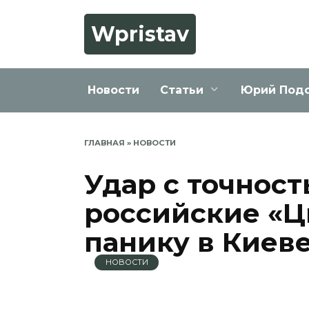
Перейти
к
Wpristav
содержанию
Новости
Статьи
Юрий Под
ГЛАВНАЯ
»
НОВОСТИ
Удар с точност
российские «Ц
панику в Киев
НОВОСТИ