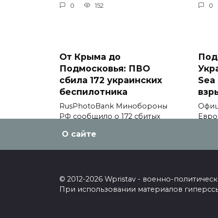
0
152
0
От Крыма до
Под
Подмосковья: ПВО
Укр
сбила 172 украинских
Sea 
беспилотника
взр
RusPhotoBank Минобороны
Офиц
РФ сообщило о 172 сбитых
Евро
украинских
comm
О сайте
0
153
0
© 2012-2026 Wpristav - военно-политиче
При использовании материалов гиперссыл