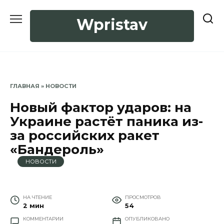
Перейти
к
Wpristav
содержанию
ГЛАВНАЯ
»
НОВОСТИ
Новый фактор ударов: на
Украине растёт паника из-
за российских ракет
«Бандероль»
НОВОСТИ
НА ЧТЕНИЕ
ПРОСМОТРОВ
2 мин
54
КОММЕНТАРИИ
ОПУБЛИКОВАНО