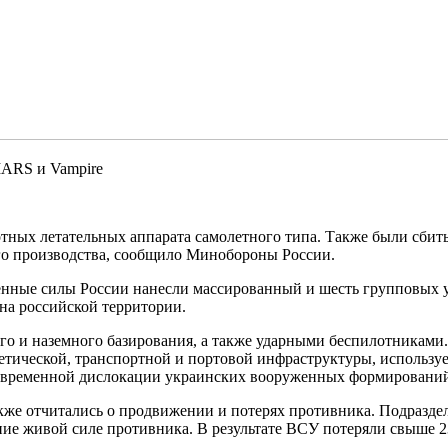
MARS и Vampire
тных летательных аппарата самолетного типа. Также были сбит
о производства, сообщило Минобороны России.
женные силы России нанесли массированный и шесть групповых у
на российской территории.
го и наземного базирования, а также ударными беспилотникам
тической, транспортной и портовой инфраструктуры, используе
ты временной дислокации украинских вооруженных формировани
кже отчитались о продвижении и потерях противника. Подразд
ние живой силе противника. В результате ВСУ потеряли свыше