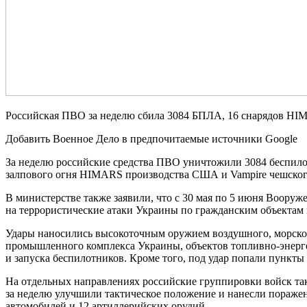
Российская ПВО за неделю сбила 3084 БПЛА, 16 снарядов HI
Добавить Военное Дело в предпочитаемые источники Google
За неделю российские средства ПВО уничтожили 3084 беспило
залпового огня HIMARS производства США и Vampire чешског
В министерстве также заявили, что с 30 мая по 5 июня Воору
на террористические атаки Украины по гражданским объектам 
Удары наносились высокоточным оружием воздушного, морско
промышленного комплекса Украины, объектов топливно-энерге
и запуска беспилотников. Кроме того, под удар попали пунк
На отдельных направлениях российские группировки войск та
за неделю улучшили тактическое положение и нанесли пораже
автомобилей и 12 артиллерийских орудий.