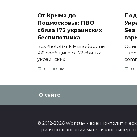
От Крыма до
Под
Подмосковья: ПВО
Укр
сбила 172 украинских
Sea 
беспилотника
взр
RusPhotoBank Минобороны
Офиц
РФ сообщило о 172 сбитых
Евро
украинских
comm
0
149
0
О сайте
© 2012-2026 Wpristav - военно-политиче
При использовании материалов гиперссыл