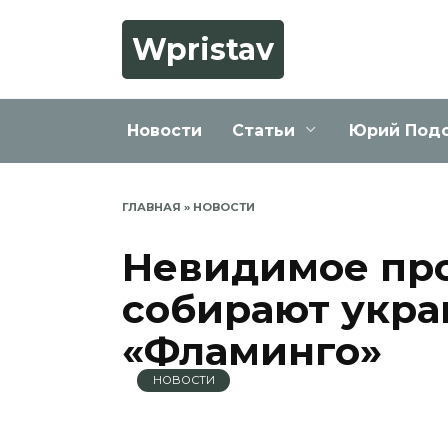
Перейти
к
Wpristav
содержанию
Новости
Статьи
Юрий Под
ГЛАВНАЯ
»
НОВОСТИ
Невидимое про
собирают укра
«Фламинго»
НОВОСТИ