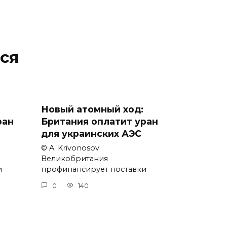
ся
Новый атомный ход:
ран
Британия оплатит уран
для украинских АЭС
© A. Krivonosov
Великобритания
и
профинансирует поставки
0
140