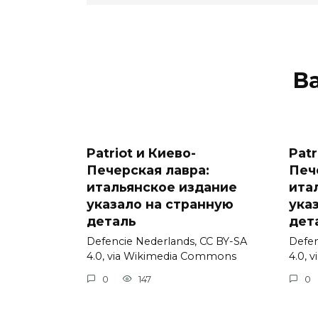
В
Patriot и Киево-
Patr
Печерская лавра:
Печ
итальянское издание
ита
указало на странную
ука
деталь
дет
Defencie Nederlands, CC BY-SA
Defen
4.0, via Wikimedia Commons
4.0, 
0
147
0