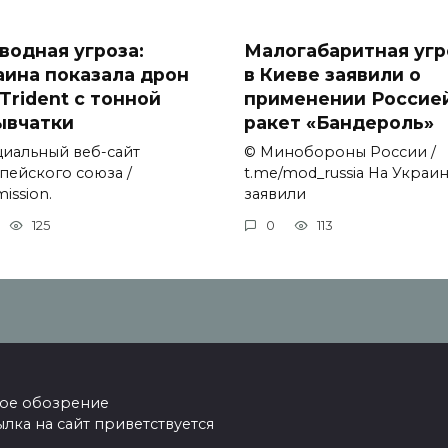
водная угроза:
Малогабаритная угр
аина показала дрон
в Киеве заявили о
Trident с тонной
применении Россие
ывчатки
ракет «Бандероль»
иальный веб-сайт
© Минобороны России /
пейского союза /
t.me/mod_russia На Украи
ission.
заявили
125
0
113
ское обозрение
ка на сайт приветствуется