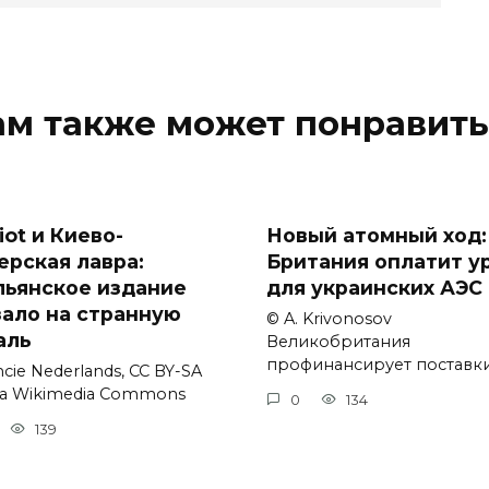
ам также может понравить
iot и Киево-
Новый атомный ход:
ерская лавра:
Британия оплатит у
льянское издание
для украинских АЭС
зало на странную
© A. Krivonosov
аль
Великобритания
профинансирует поставк
cie Nederlands, CC BY-SA
via Wikimedia Commons
0
134
139