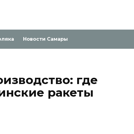
оляка
Новости Самары
изводство: где
инские ракеты