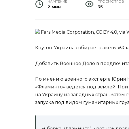
НА ЧТЕНИЕ
ПРОСМОТРОВ
2 мин
35
Fars Media Corporation, CC BY 4.0, vi
Кнутов: Украина собирает ракеты «Ф
Добавить Военное Дело в предпочит
По мнению военного эксперта Юрия К
«Фламинго» ведется под землей. При
на Украину из западных стран. Затем
запуска под видом гуманитарных груз
«Сборка „Фламинго“ идет, как прав