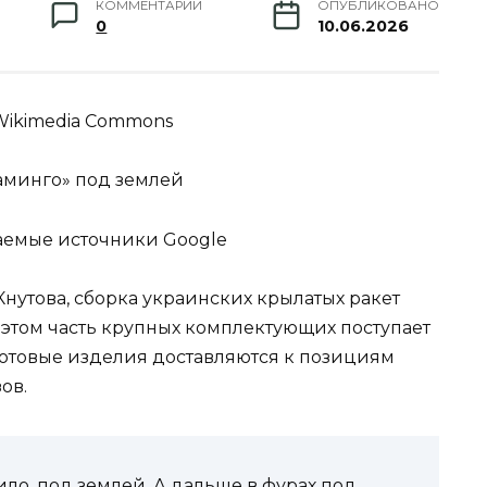
КОММЕНТАРИИ
ОПУБЛИКОВАНО
0
10.06.2026
a Wikimedia Commons
ламинго» под землей
аемые источники Google
нутова, сборка украинских крылатых ракет
 этом часть крупных комплектующих поступает
 готовые изделия доставляются к позициям
ов.
ило, под землей. А дальше в фурах под