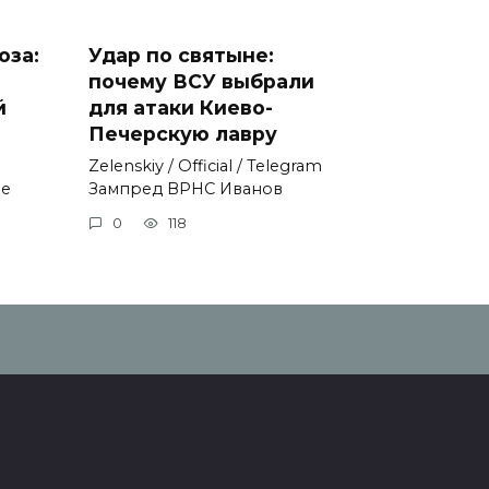
оза:
Удар по святыне:
почему ВСУ выбрали
й
для атаки Киево-
Печерскую лавру
Zеlеnskiу / Оfficiаl / Telegram
не
Зампред ВРНС Иванов
0
118