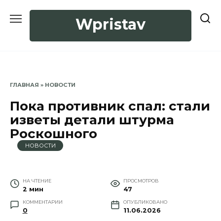
Перейти
к
Wpristav
содержанию
ГЛАВНАЯ
»
НОВОСТИ
Пока противник спал: стали
изветы детали штурма
Роскошного
НОВОСТИ
НА ЧТЕНИЕ
ПРОСМОТРОВ
2 мин
47
КОММЕНТАРИИ
ОПУБЛИКОВАНО
0
11.06.2026