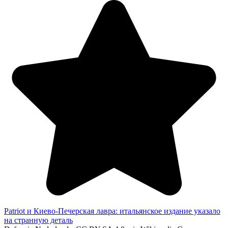
Patriot и Киево-Печерская лавра: итальянское издание указало
на странную деталь