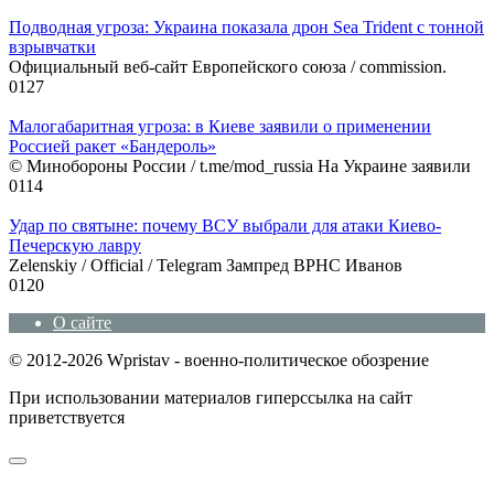
Подводная угроза: Украина показала дрон Sea Trident с тонной
взрывчатки
Официальный веб-сайт Европейского союза / commission.
0
127
Малогабаритная угроза: в Киеве заявили о применении
Россией ракет «Бандероль»
© Минобороны России / t.me/mod_russia На Украине заявили
0
114
Удар по святыне: почему ВСУ выбрали для атаки Киево-
Печерскую лавру
Zеlеnskiу / Оfficiаl / Telegram Зампред ВРНС Иванов
0
120
О сайте
© 2012-2026 Wpristav - военно-политическое обозрение
При использовании материалов гиперссылка на сайт
приветствуется