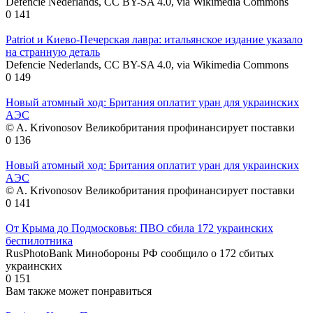
Defencie Nederlands, CC BY-SA 4.0, via Wikimedia Commons
0
141
Patriot и Киево-Печерская лавра: итальянское издание указало
на странную деталь
Defencie Nederlands, CC BY-SA 4.0, via Wikimedia Commons
0
149
Новый атомный ход: Британия оплатит уран для украинских
АЭС
© A. Krivonosov Великобритания профинансирует поставки
0
136
Новый атомный ход: Британия оплатит уран для украинских
АЭС
© A. Krivonosov Великобритания профинансирует поставки
0
141
От Крыма до Подмосковья: ПВО сбила 172 украинских
беспилотника
RusPhotoBank Минобороны РФ сообщило о 172 сбитых
украинских
0
151
Вам также может понравиться