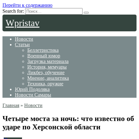
Перейти к содержанию
Search for:
Wpristav
Новости
Статьи
Беллетристика
Военный юмор
Загрузка материала
История, мемуары
Ликбез, обучение
Мнение, аналитика
Техника, оружие
Юрий Подоляка
Новости Самары
Главная
»
Новости
Четыре моста за ночь: что известно об
ударе по Херсонской области