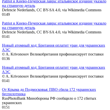
Patriot и Киево-Печерская лавра: итальянское издание указало
на странную деталь
Defencie Nederlands, CC BY-SA 4.0, via Wikimedia Commons
0
149
Patriot и Киево-Печерская лавра: итальянское издание указало
на странную деталь
Defencie Nederlands, CC BY-SA 4.0, via Wikimedia Commons
0
141
Новый атомный ход: Британия оплатит уран для украинских
АЭС
© A. Krivonosov Великобритания профинансирует поставки
0
136
Новый атомный ход: Британия оплатит уран для украинских
АЭС
© A. Krivonosov Великобритания профинансирует поставки
0
141
От Крыма до Подмосковья: ПВО сбила 172 украинских
беспилотника
RusPhotoBank Минобороны РФ сообщило о 172 сбитых
украинских
0
151