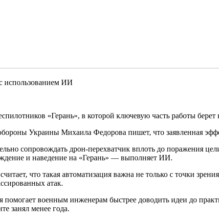
 с использованием ИИ
спилотников «Герань», в которой ключевую часть работы берет 
обороны Украины Михаила Федорова пишет, что заявленная эффе
ельно сопровождать дрон-перехватчик вплоть до поражения цели
вождение и наведение на «Герань» — выполняет ИИ.
читает, что такая автоматизация важна не только с точки зрени
ассированных атак.
ая помогает военным инженерам быстрее доводить идеи до практ
те занял менее года.