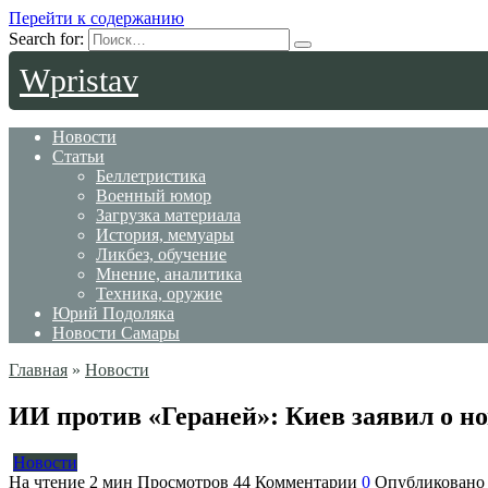
Перейти к содержанию
Search for:
Wpristav
Новости
Статьи
Беллетристика
Военный юмор
Загрузка материала
История, мемуары
Ликбез, обучение
Мнение, аналитика
Техника, оружие
Юрий Подоляка
Новости Самары
Главная
»
Новости
ИИ против «Гераней»: Киев заявил о н
Новости
На чтение
2 мин
Просмотров
44
Комментарии
0
Опубликовано