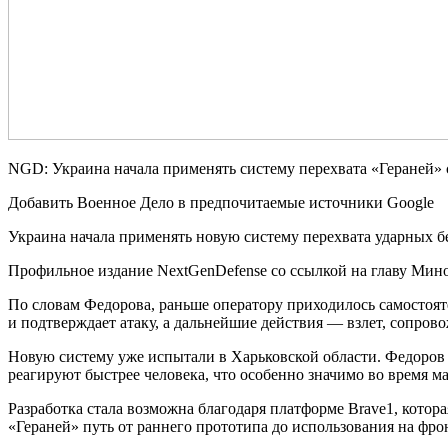
NGD: Украина начала применять систему перехвата «Гераней»
Добавить Военное Дело в предпочитаемые источники Google
Украина начала применять новую систему перехвата ударных бе
Профильное издание NextGenDefense со ссылкой на главу Мин
По словам Федорова, раньше оператору приходилось самостоят
и подтверждает атаку, а дальнейшие действия — взлет, сопро
Новую систему уже испытали в Харьковской области. Федоров с
реагируют быстрее человека, что особенно значимо во время м
Разработка стала возможна благодаря платформе Brave1, котор
«Гераней» путь от раннего прототипа до использования на фрон