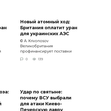
Новый атомный ход:
ран
Британия оплатит уран
для украинских АЭС
© A. Krivonosov
Великобритания
и
профинансирует поставки
0
139
оза:
Удар по святыне:
почему ВСУ выбрали
й
для атаки Киево-
Печерскую лавру