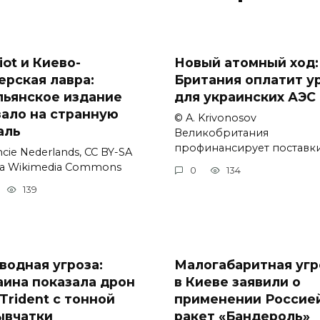
iot и Киево-
Новый атомный ход:
ерская лавра:
Британия оплатит у
льянское издание
для украинских АЭС
зало на странную
© A. Krivonosov
аль
Великобритания
профинансирует поставк
cie Nederlands, CC BY-SA
via Wikimedia Commons
0
134
139
водная угроза:
Малогабаритная угр
аина показала дрон
в Киеве заявили о
Trident с тонной
применении Россие
ывчатки
ракет «Бандероль»