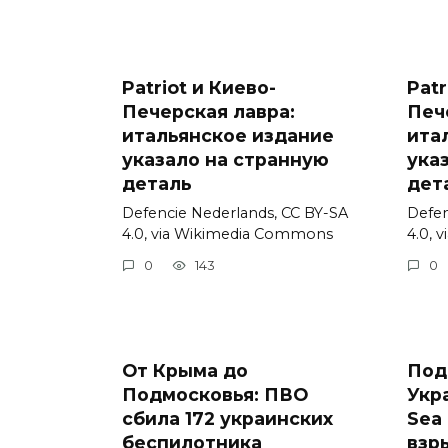
Patriot и Киево-
Patr
Печерская лавра:
Печ
итальянское издание
ита
указало на странную
ука
деталь
дет
Defencie Nederlands, CC BY-SA
Defen
4.0, via Wikimedia Commons
4.0, 
0
143
0
От Крыма до
Под
Подмосковья: ПВО
Укр
сбила 172 украинских
Sea 
беспилотника
взр