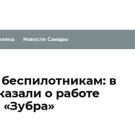
оляка
Новости Самары
 беспилотникам: в
казали о работе
 «Зубра»