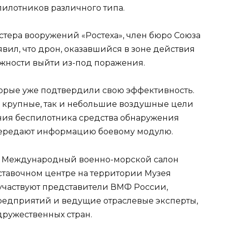
пилотников различного типа.
тера вооружений «Ростеха», член бюро Союза
вил, что дрон, оказавшийся в зоне действия
ожности выйти из-под поражения.
торые уже подтвердили свою эффективность.
 крупные, так и небольшие воздушные цели
ния беспилотника средства обнаружения
передают информацию боевому модулю.
ет Международный военно-морской салон
ыставочном центре на территории Музея
участвуют представители ВМФ России,
предприятий и ведущие отраслевые эксперты,
дружественных стран.