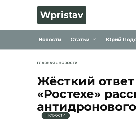
Перейти
к
Wpristav
содержанию
Новости
Статьи
Юрий Под
ГЛАВНАЯ
»
НОВОСТИ
Жёсткий ответ
«Ростехе» расс
антидронового
НОВОСТИ