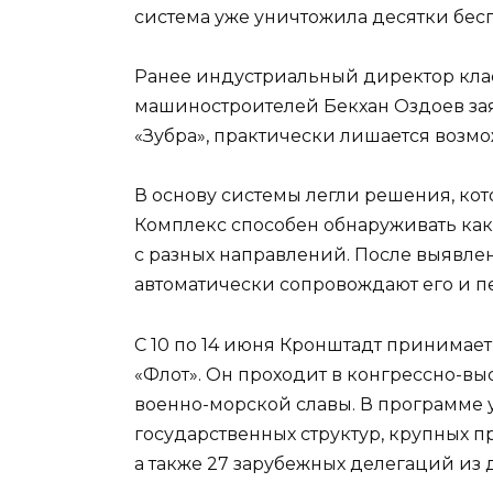
система уже уничтожила десятки бес
Ранее индустриальный директор клас
машиностроителей Бекхан Оздоев зая
«Зубра», практически лишается возм
В основу системы легли решения, ко
Комплекс способен обнаруживать как
с разных направлений. После выявле
автоматически сопровождают его и 
С 10 по 14 июня Кронштадт принима
«Флот». Он проходит в конгрессно-в
военно-морской славы. В программе 
государственных структур, крупных 
а также 27 зарубежных делегаций из 