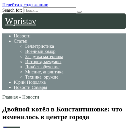
Перейти к содержанию
Search for:
Wpristav
Новости
Статьи
Беллетристика
Военный юмор
Загрузка материала
История, мемуары
Ликбез, обучение
Мнение, аналитика
Техника, оружие
Юрий Подоляка
Новости Самары
Главная
»
Новости
Двойной котёл в Константиновке: что
изменилось в центре города