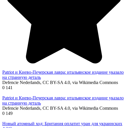
Patriot и Киево-Печерская лавра: итальянское издание указало
на странную деталь
Defencie Nederlands, CC BY-SA 4.0, via Wikimedia Commons
0
141
Patriot и Киево-Печерская лавра: итальянское издание указало
на странную деталь
Defencie Nederlands, CC BY-SA 4.0, via Wikimedia Commons
0
149
Новый атомный ход: Британия оплатит уран для украинских