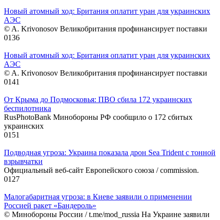
Новый атомный ход: Британия оплатит уран для украинских
АЭС
© A. Krivonosov Великобритания профинансирует поставки
0
136
Новый атомный ход: Британия оплатит уран для украинских
АЭС
© A. Krivonosov Великобритания профинансирует поставки
0
141
От Крыма до Подмосковья: ПВО сбила 172 украинских
беспилотника
RusPhotoBank Минобороны РФ сообщило о 172 сбитых
украинских
0
151
Подводная угроза: Украина показала дрон Sea Trident с тонной
взрывчатки
Официальный веб-сайт Европейского союза / commission.
0
127
Малогабаритная угроза: в Киеве заявили о применении
Россией ракет «Бандероль»
© Минобороны России / t.me/mod_russia На Украине заявили