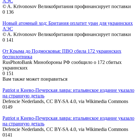
АЭС
© A. Krivonosov Великобритания профинансирует поставки
0
136
Новый атомный ход: Британия оплатит уран для украинских
АЭС
© A. Krivonosov Великобритания профинансирует поставки
0
141
От Крыма до Подмосковья: ПВО сбила 172 украинских
беспилотника
RusPhotoBank Минобороны РФ сообщило о 172 сбитых
украинских
0
151
Вам также может понравиться
Patriot и Киево-Печерская лавра: итальянское издание указало
на странную деталь
Defencie Nederlands, CC BY-SA 4.0, via Wikimedia Commons
0
149
Patriot и Киево-Печерская лавра: итальянское издание указало
на странную деталь
Defencie Nederlands, CC BY-SA 4.0, via Wikimedia Commons
0
141