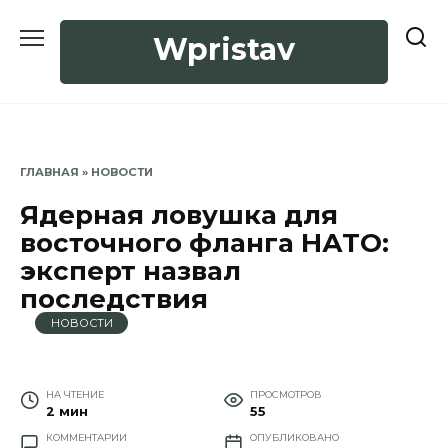
Перейти
к
Wpristav
содержанию
ГЛАВНАЯ
»
НОВОСТИ
Ядерная ловушка для
восточного фланга НАТО:
эксперт назвал
последствия
НОВОСТИ
НА ЧТЕНИЕ
ПРОСМОТРОВ
2 мин
55
КОММЕНТАРИИ
ОПУБЛИКОВАНО