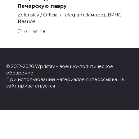
Печерскую лавру
Zеlеnskiу / Оfficiаl / Telegram Зампред ВРНС
Иванов
0
118
© 2012-2026 Wpristav - военно-политическое
обозрение
При использовании материалов гиперссылка на
сайт приветствуется