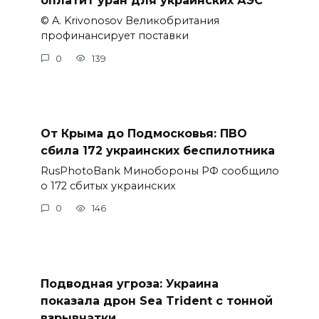
оплатит уран для украинских АЭС
© A. Krivonosov Великобритания
профинансирует поставки
0
139
От Крыма до Подмосковья: ПВО
сбила 172 украинских беспилотника
RusPhotoBank Минобороны РФ сообщило
о 172 сбитых украинских
0
146
Подводная угроза: Украина
показала дрон Sea Trident с тонной
взрывчатки