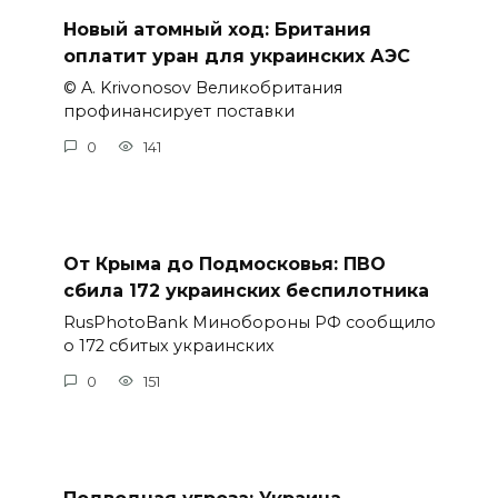
Новый атомный ход: Британия
оплатит уран для украинских АЭС
© A. Krivonosov Великобритания
профинансирует поставки
0
141
От Крыма до Подмосковья: ПВО
сбила 172 украинских беспилотника
RusPhotoBank Минобороны РФ сообщило
о 172 сбитых украинских
0
151
Подводная угроза: Украина