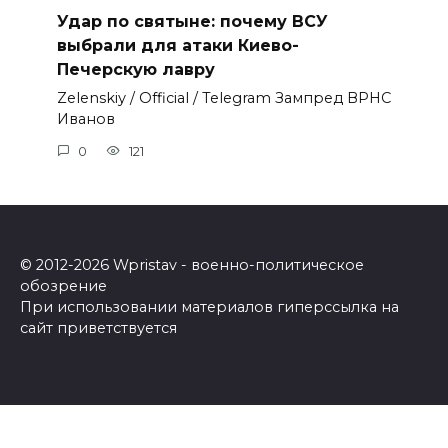
Удар по святыне: почему ВСУ
выбрали для атаки Киево-
Печерскую лавру
Zеlеnskiу / Оfficiаl / Telegram Зампред ВРНС
Иванов
0
121
© 2012-2026 Wpristav - военно-политическое
обозрение
При использовании материалов гиперссылка на
сайт приветствуется