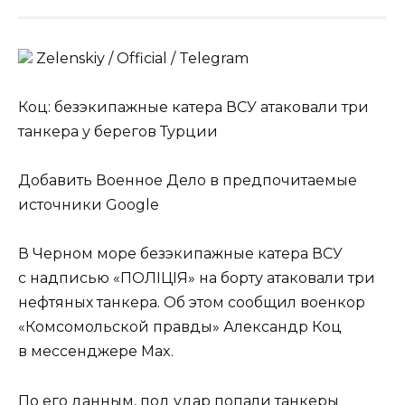
Zеlеnskiу / Оfficiаl / Telegram
Коц: безэкипажные катера ВСУ атаковали три
танкера у берегов Турции
Добавить Военное Дело в предпочитаемые
источники Google
В Черном море безэкипажные катера ВСУ
с надписью «ПОЛIЦIЯ» на борту атаковали три
нефтяных танкера. Об этом сообщил военкор
«Комсомольской правды» Александр Коц
в мессенджере Max.
По его данным, под удар попали танкеры