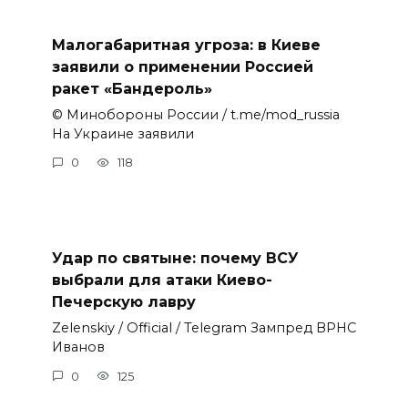
Малогабаритная угроза: в Киеве
заявили о применении Россией
ракет «Бандероль»
© Минобороны России / t.me/mod_russia
На Украине заявили
0
118
Удар по святыне: почему ВСУ
выбрали для атаки Киево-
Печерскую лавру
Zеlеnskiу / Оfficiаl / Telegram Зампред ВРНС
Иванов
0
125