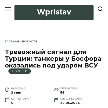
Перейти
к
Wpristav
содержанию
ГЛАВНАЯ
»
НОВОСТИ
Тревожный сигнал для
Турции: танкеры у Босфора
оказались под ударом ВСУ
НОВОСТИ
НА ЧТЕНИЕ
ПРОСМОТРОВ
2 мин
58
КОММЕНТАРИИ
ОПУБЛИКОВАНО
0
29.05.2026