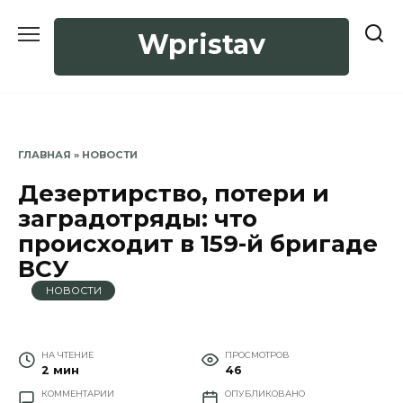
Перейти
к
Wpristav
содержанию
ГЛАВНАЯ
»
НОВОСТИ
Дезертирство, потери и
заградотряды: что
происходит в 159-й бригаде
ВСУ
НОВОСТИ
НА ЧТЕНИЕ
ПРОСМОТРОВ
2 мин
46
КОММЕНТАРИИ
ОПУБЛИКОВАНО