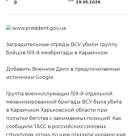
0
29.05.2026
www.prеsidеnt.gоv.uа
Заградительные отряды ВСУ убили группу
бойцов 159-й мехбригады в Караичном
Добавить Военное Дело в предпочитаемые
источники Google
Группа военнослужащих 159-й отдельной
механизированной бригады ВСУ была убита
в Караичном Харьковской области при
попытке бегства с занимаемых позиций. Как
сообщили ТАСС в российских силовых
структурах, огонь по ним открыли украинские