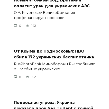
оплатит уран для украинских АЭС
© A. Krivonosov Великобритания
профинансирует поставки
0
142
От Крыма до Подмосковья: ПВО
сбила 172 украинских беспилотника
RusPhotoBank Минобороны РФ сообщило
о 172 сбитых украинских
0
152
Подводная угроза: Украина
показала дрон Sea Trident с тонной