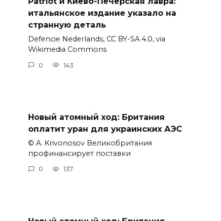
Patriot и Киево-Печерская лавра:
итальянское издание указало на
странную деталь
Defencie Nederlands, CC BY-SA 4.0, via
Wikimedia Commons
0
143
Новый атомный ход: Британия
оплатит уран для украинских АЭС
© A. Krivonosov Великобритания
профинансирует поставки
0
137
Новый атомный ход: Британия