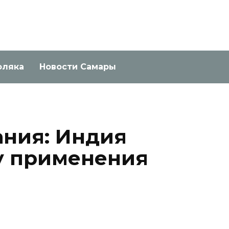
оляка
Новости Самары
ния: Индия
у применения