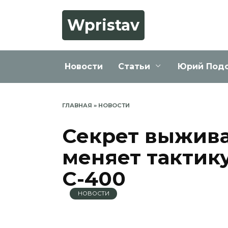
Перейти
к
Wpristav
содержанию
Новости
Статьи
Юрий Под
ГЛАВНАЯ
»
НОВОСТИ
Секрет выжива
меняет тактик
С-400
НОВОСТИ