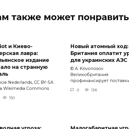
ам также может понравить
iot и Киево-
Новый атомный ход:
ерская лавра:
Британия оплатит у
льянское издание
для украинских АЭС
зало на странную
© A. Krivonosov
аль
Великобритания
профинансирует поставк
cie Nederlands, CC BY-SA
via Wikimedia Commons
0
136
150
водная угроза:
Малогабаритная угр