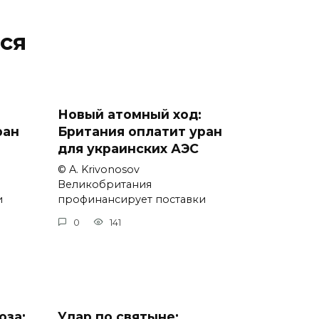
ся
Новый атомный ход:
ран
Британия оплатит уран
для украинских АЭС
© A. Krivonosov
Великобритания
и
профинансирует поставки
0
141
оза:
Удар по святыне: