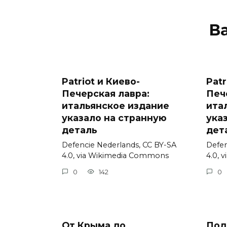
В
Patriot и Киево-
Patr
Печерская лавра:
Печ
итальянское издание
ита
указало на странную
ука
деталь
дет
Defencie Nederlands, CC BY-SA
Defen
4.0, via Wikimedia Commons
4.0, 
0
142
0
От Крыма до
Под