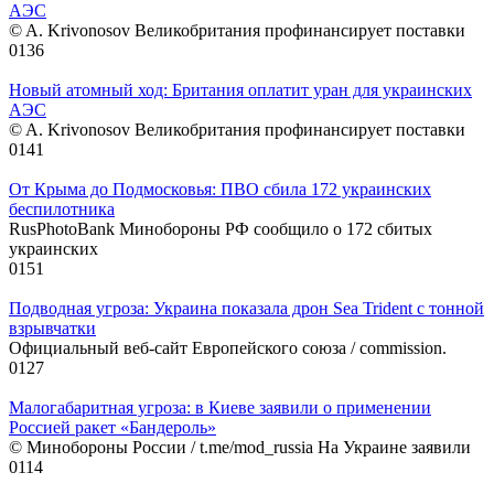
АЭС
© A. Krivonosov Великобритания профинансирует поставки
0
136
Новый атомный ход: Британия оплатит уран для украинских
АЭС
© A. Krivonosov Великобритания профинансирует поставки
0
141
От Крыма до Подмосковья: ПВО сбила 172 украинских
беспилотника
RusPhotoBank Минобороны РФ сообщило о 172 сбитых
украинских
0
151
Подводная угроза: Украина показала дрон Sea Trident с тонной
взрывчатки
Официальный веб-сайт Европейского союза / commission.
0
127
Малогабаритная угроза: в Киеве заявили о применении
Россией ракет «Бандероль»
© Минобороны России / t.me/mod_russia На Украине заявили
0
114