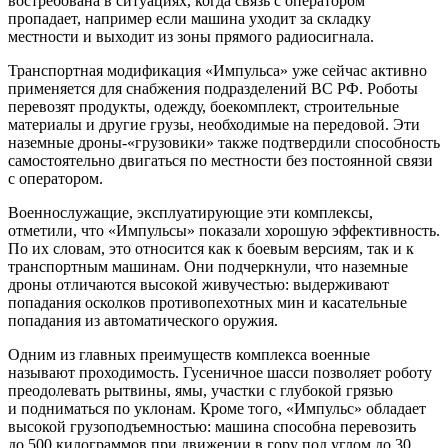
востребована в ситуациях, когда связь с оператором
пропадает, например если машина уходит за складку
местности и выходит из зоны прямого радиосигнала.
Транспортная модификация «Импульса» уже сейчас активно
применяется для снабжения подразделений ВС РФ. Роботы
перевозят продукты, одежду, боекомплект, строительные
материалы и другие грузы, необходимые на передовой. Эти
наземные дроны-«грузовики» также подтвердили способность
самостоятельно двигаться по местности без постоянной связи
с оператором.
Военнослужащие, эксплуатирующие эти комплексы,
отметили, что «Импульсы» показали хорошую эффективность.
По их словам, это относится как к боевым версиям, так и к
транспортным машинам. Они подчеркнули, что наземные
дроны отличаются высокой живучестью: выдерживают
попадания осколков противопехотных мин и касательные
попадания из автоматического оружия.
Одним из главных преимуществ комплекса военные
называют проходимость. Гусеничное шасси позволяет роботу
преодолевать рытвины, ямы, участки с глубокой грязью
и подниматься по уклонам. Кроме того, «Импульс» обладает
высокой грузоподъемностью: машина способна перевозить
до 500 килограммов при движении в гору под углом до 30