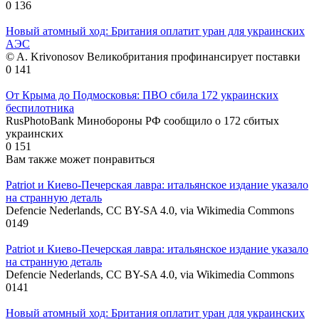
0
136
Новый атомный ход: Британия оплатит уран для украинских
АЭС
© A. Krivonosov Великобритания профинансирует поставки
0
141
От Крыма до Подмосковья: ПВО сбила 172 украинских
беспилотника
RusPhotoBank Минобороны РФ сообщило о 172 сбитых
украинских
0
151
Вам также может понравиться
Patriot и Киево-Печерская лавра: итальянское издание указало
на странную деталь
Defencie Nederlands, CC BY-SA 4.0, via Wikimedia Commons
0
149
Patriot и Киево-Печерская лавра: итальянское издание указало
на странную деталь
Defencie Nederlands, CC BY-SA 4.0, via Wikimedia Commons
0
141
Новый атомный ход: Британия оплатит уран для украинских