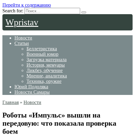
Перейти к содержанию
Search for:
Wpristav
Новости
Статьи
Беллетристика
Военный юмор
Загрузка материала
История, мемуары
Ликбез, обучение
Мнение, аналитика
Техника, оружие
Юрий Подоляка
Новости Самары
Главная
»
Новости
Роботы «Импульс» вышли на
передовую: что показала проверка
боем