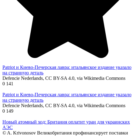
Patriot и Киево-Печерская лавра: итальянское издание указало
на странную деталь
Defencie Nederlands, CC BY-SA 4.0, via Wikimedia Commons
0
141
Patriot и Киево-Печерская лавра: итальянское издание указало
на странную деталь
Defencie Nederlands, CC BY-SA 4.0, via Wikimedia Commons
0
149
Новый атомный ход: Британия оплатит уран для украинских
АЭС
© A. Krivonosov Великобритания профинансирует поставки