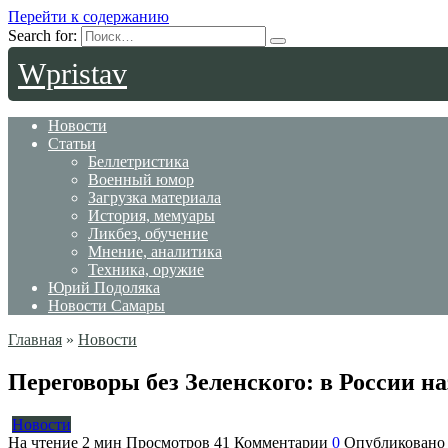
Перейти к содержанию
Search for:
Wpristav
Новости
Статьи
Беллетристика
Военный юмор
Загрузка материала
История, мемуары
Ликбез, обучение
Мнение, аналитика
Техника, оружие
Юрий Подоляка
Новости Самары
Главная
»
Новости
Переговоры без Зеленского: в России н
Новости
На чтение
2 мин
Просмотров
41
Комментарии
0
Опубликовано