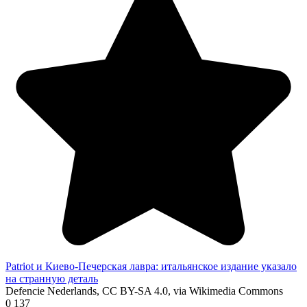
Patriot и Киево-Печерская лавра: итальянское издание указало
на странную деталь
Defencie Nederlands, CC BY-SA 4.0, via Wikimedia Commons
0
137