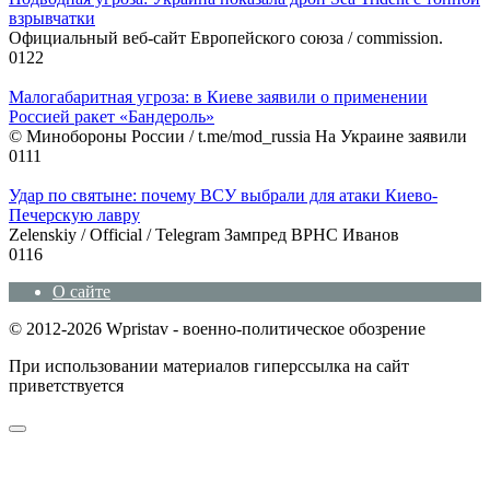
взрывчатки
Официальный веб-сайт Европейского союза / commission.
0
122
Малогабаритная угроза: в Киеве заявили о применении
Россией ракет «Бандероль»
© Минобороны России / t.me/mod_russia На Украине заявили
0
111
Удар по святыне: почему ВСУ выбрали для атаки Киево-
Печерскую лавру
Zеlеnskiу / Оfficiаl / Telegram Зампред ВРНС Иванов
0
116
О сайте
© 2012-2026 Wpristav - военно-политическое обозрение
При использовании материалов гиперссылка на сайт
приветствуется