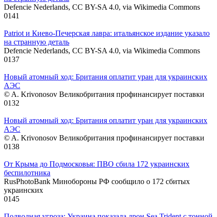
Defencie Nederlands, CC BY-SA 4.0, via Wikimedia Commons
0
141
Patriot и Киево-Печерская лавра: итальянское издание указало
на странную деталь
Defencie Nederlands, CC BY-SA 4.0, via Wikimedia Commons
0
137
Новый атомный ход: Британия оплатит уран для украинских
АЭС
© A. Krivonosov Великобритания профинансирует поставки
0
132
Новый атомный ход: Британия оплатит уран для украинских
АЭС
© A. Krivonosov Великобритания профинансирует поставки
0
138
От Крыма до Подмосковья: ПВО сбила 172 украинских
беспилотника
RusPhotoBank Минобороны РФ сообщило о 172 сбитых
украинских
0
145
Подводная угроза: Украина показала дрон Sea Trident с тонной