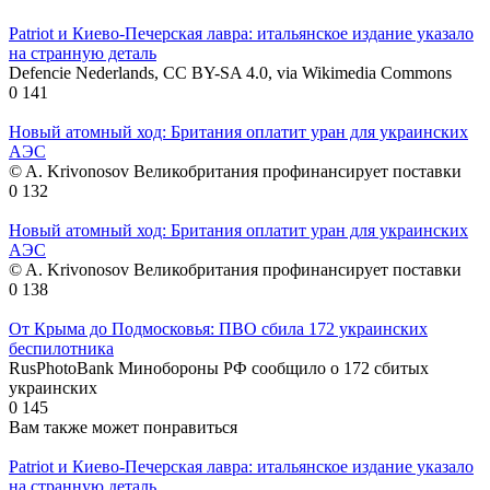
Patriot и Киево-Печерская лавра: итальянское издание указало
на странную деталь
Defencie Nederlands, CC BY-SA 4.0, via Wikimedia Commons
0
141
Новый атомный ход: Британия оплатит уран для украинских
АЭС
© A. Krivonosov Великобритания профинансирует поставки
0
132
Новый атомный ход: Британия оплатит уран для украинских
АЭС
© A. Krivonosov Великобритания профинансирует поставки
0
138
От Крыма до Подмосковья: ПВО сбила 172 украинских
беспилотника
RusPhotoBank Минобороны РФ сообщило о 172 сбитых
украинских
0
145
Вам также может понравиться
Patriot и Киево-Печерская лавра: итальянское издание указало
на странную деталь