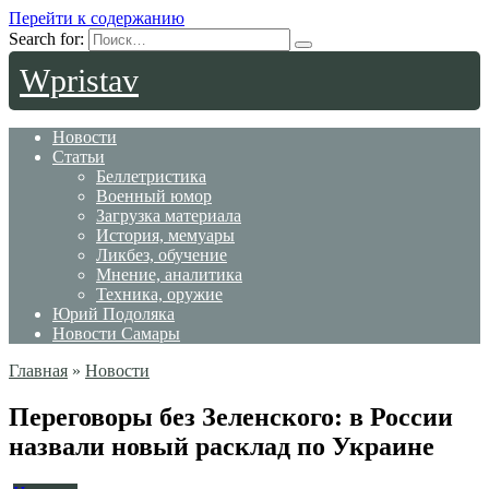
Перейти к содержанию
Search for:
Wpristav
Новости
Статьи
Беллетристика
Военный юмор
Загрузка материала
История, мемуары
Ликбез, обучение
Мнение, аналитика
Техника, оружие
Юрий Подоляка
Новости Самары
Главная
»
Новости
Переговоры без Зеленского: в России
назвали новый расклад по Украине