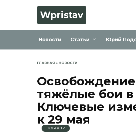
Перейти
к
Wpristav
содержанию
Новости
Статьи
Юрий Под
ГЛАВНАЯ
»
НОВОСТИ
Освобождение
тяжёлые бои в
Ключевые изме
к 29 мая
НОВОСТИ