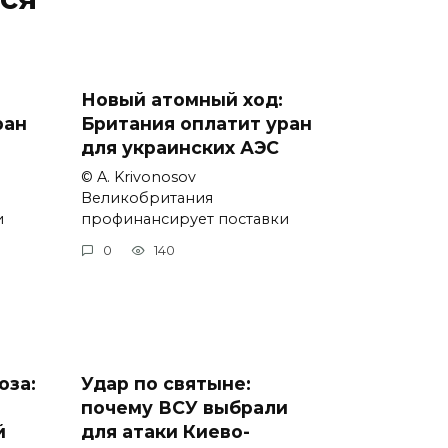
Новый атомный ход:
ран
Британия оплатит уран
для украинских АЭС
© A. Krivonosov
Великобритания
и
профинансирует поставки
0
140
оза:
Удар по святыне:
почему ВСУ выбрали
й
для атаки Киево-