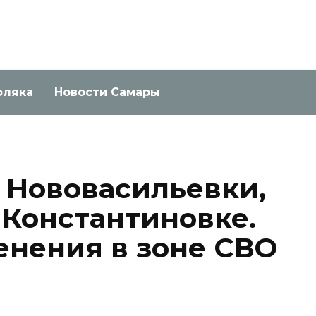
оляка
Новости Самары
 Нововасильевки,
 Константиновке.
нения в зоне СВО