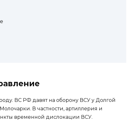
е
равление
роду. ВС РФ давят на оборону ВСУ у Долгой
Молочарки. В частности, артиллерия и
ункты временной дислокации ВСУ.