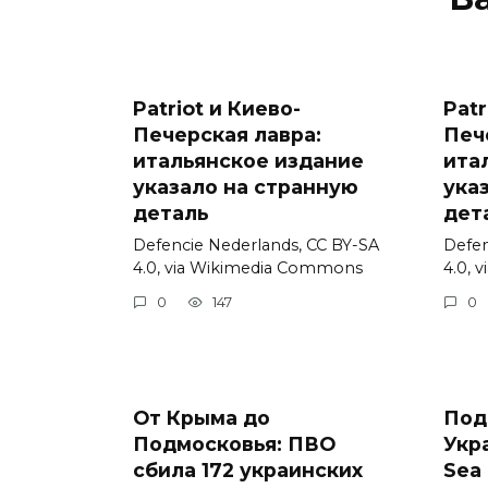
Patriot и Киево-
Patr
Печерская лавра:
Печ
итальянское издание
ита
указало на странную
ука
деталь
дет
Defencie Nederlands, CC BY-SA
Defen
4.0, via Wikimedia Commons
4.0, 
0
147
0
От Крыма до
Под
Подмосковья: ПВО
Укр
сбила 172 украинских
Sea 