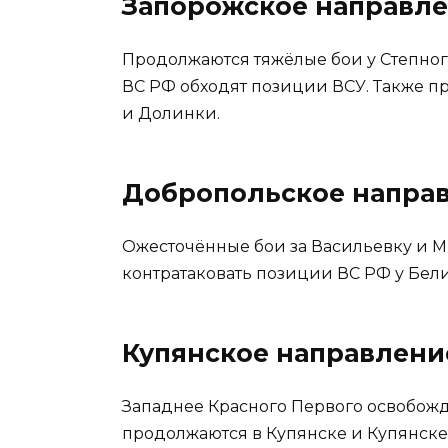
Запорожское направл
Продолжаются тяжёлые бои у Степног
ВС РФ обходят позиции ВСУ. Также п
и Долинки.
Добропольское напра
Ожесточённые бои за Васильевку и М
контратаковать позиции ВС РФ у Бели
Купянское направлени
Западнее Красного Первого освобож
продолжаются в Купянске и Купянске