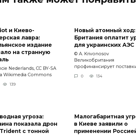
iot и Киево-
Новый атомный ход:
ерская лавра:
Британия оплатит у
льянское издание
для украинских АЭС
зало на странную
© A. Krivonosov
аль
Великобритания
профинансирует поставк
cie Nederlands, CC BY-SA
via Wikimedia Commons
0
134
139
водная угроза:
Малогабаритная угр
аина показала дрон
в Киеве заявили о
Trident с тонной
применении Россие