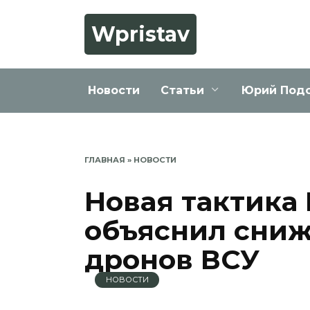
Перейти
к
Wpristav
содержанию
Новости
Статьи
Юрий Под
ГЛАВНАЯ
»
НОВОСТИ
Новая тактика
объяснил сниж
дронов ВСУ
НОВОСТИ