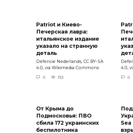
Patriot и Киево-
Patr
Печерская лавра:
Печ
итальянское издание
ита
указало на странную
ука
деталь
дет
Defencie Nederlands, CC BY-SA
Defen
4.0, via Wikimedia Commons
4.0, 
0
153
0
От Крыма до
Под
Подмосковья: ПВО
Укр
сбила 172 украинских
Sea 
беспилотника
взр