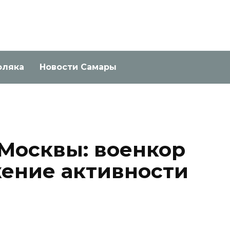
оляка
Новости Самары
 Москвы: военкор
ение активности