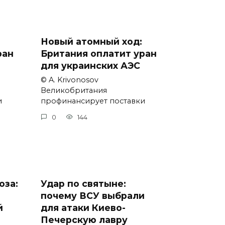
Новый атомный ход:
ран
Британия оплатит уран
для украинских АЭС
© A. Krivonosov
Великобритания
и
профинансирует поставки
0
144
оза:
Удар по святыне:
почему ВСУ выбрали
й
для атаки Киево-
Печерскую лавру