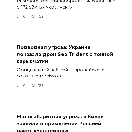
RusPhotoBank Минобороны РФ сообщило
о 172 сбитых украинских
0
153
Подводная угроза: Украина
показала дрон Sea Trident с тонной
взрывчатки
Официальный веб-сайт Европейского
союза / commission.
0
129
Малогабаритная угроза: в Киеве
заявили о применении Россией
ракет «Бандероль»