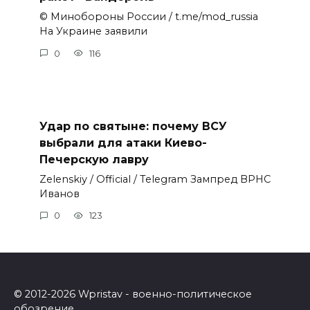
© Минобороны России / t.me/mod_russia
На Украине заявили
0
116
Удар по святыне: почему ВСУ
выбрали для атаки Киево-
Печерскую лавру
Zеlеnskiу / Оfficiаl / Telegram Зампред ВРНС
Иванов
0
123
© 2012-2026 Wpristav - военно-политическое
обозрение