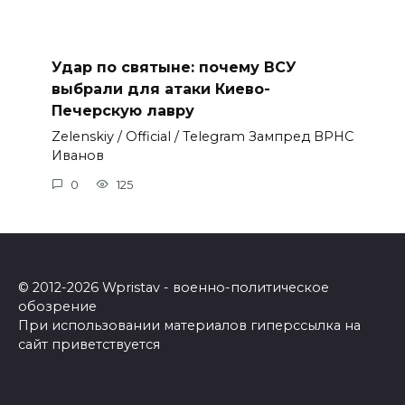
Удар по святыне: почему ВСУ
выбрали для атаки Киево-
Печерскую лавру
Zеlеnskiу / Оfficiаl / Telegram Зампред ВРНС
Иванов
0
125
© 2012-2026 Wpristav - военно-политическое
обозрение
При использовании материалов гиперссылка на
сайт приветствуется