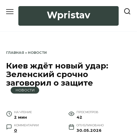
Перейти
к
Wpristav
содержанию
ГЛАВНАЯ
»
НОВОСТИ
Киев ждёт новый удар:
Зеленский срочно
заговорил о защите
НОВОСТИ
НА ЧТЕНИЕ
ПРОСМОТРОВ
2 мин
42
КОММЕНТАРИИ
ОПУБЛИКОВАНО
0
30.05.2026