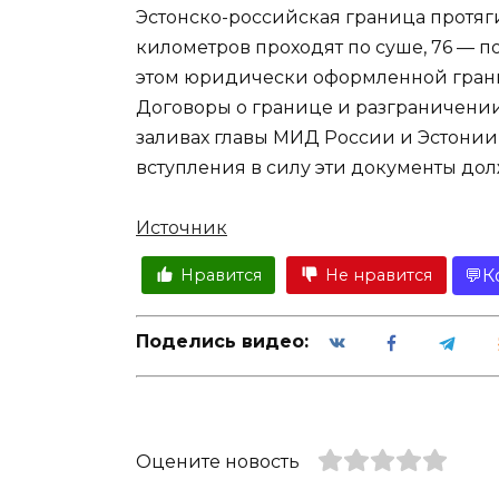
Эстонско-российская граница протяги
километров проходят по суше, 76 — по
этом юридически оформленной грани
Договоры о границе и разграничени
заливах главы МИД России и Эстонии 
вступления в силу эти документы до
Источник
К
Нравится
Не нравится
Поделись видео:
Оцените новость