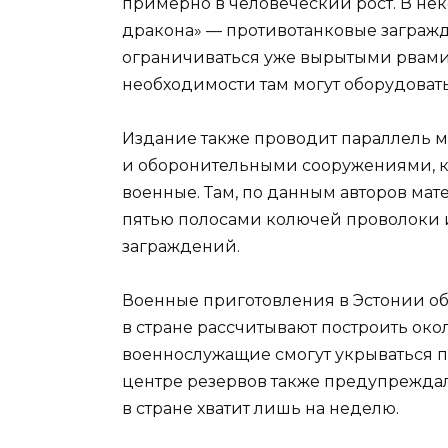
примерно в человеческий рост. В нек
дракона» — противотанковые загражде
ограничиваться уже вырытыми рвами 
необходимости там могут оборудоват
Издание также проводит параллель 
и оборонительными сооружениями, к
военные. Там, по данным авторов мат
пятью полосами колючей проволоки 
заграждений.
Военные приготовления в Эстонии об
в стране рассчитывают построить окол
военнослужащие смогут укрываться пр
центре резервов также предупреждал
в стране хватит лишь на неделю.