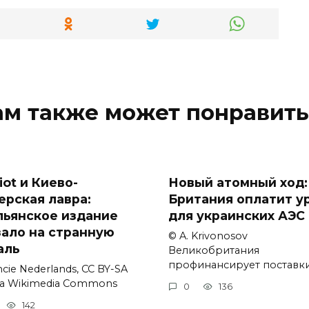
ам также может понравить
iot и Киево-
Новый атомный ход:
ерская лавра:
Британия оплатит у
льянское издание
для украинских АЭС
зало на странную
© A. Krivonosov
аль
Великобритания
профинансирует поставк
cie Nederlands, CC BY-SA
via Wikimedia Commons
0
136
142