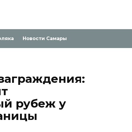
оляка
Новости Самары
 заграждения:
ит
й рубеж у
раницы