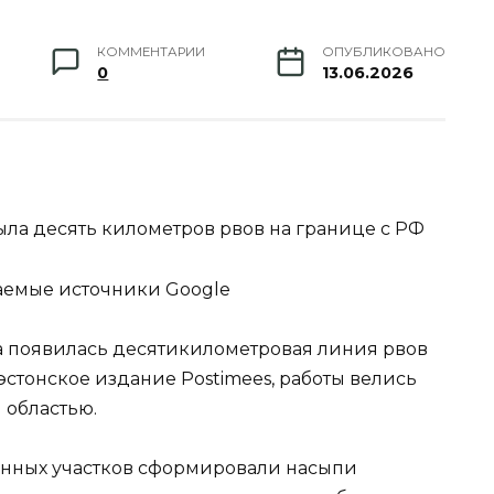
КОММЕНТАРИИ
ОПУБЛИКОВАНО
0
13.06.2026
рыла десять километров рвов на границе с РФ
аемые источники Google
ца появилась десятикилометровая линия рвов
эстонское издание Postimees, работы велись
 областью.
анных участков сформировали насыпи