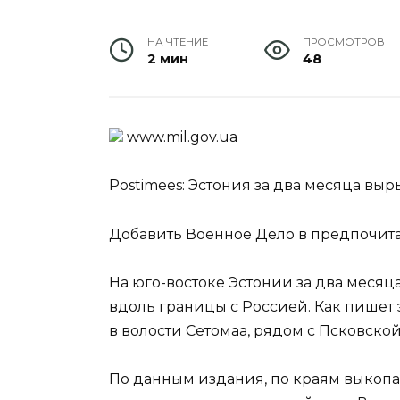
НА ЧТЕНИЕ
ПРОСМОТРОВ
2 мин
48
www.mil.gоv.uа
Postimees: Эстония за два месяца вы
Добавить Военное Дело в предпочит
На юго-востоке Эстонии за два меся
вдоль границы с Россией. Как пишет 
в волости Сетомаа, рядом с Псковской
По данным издания, по краям выкоп