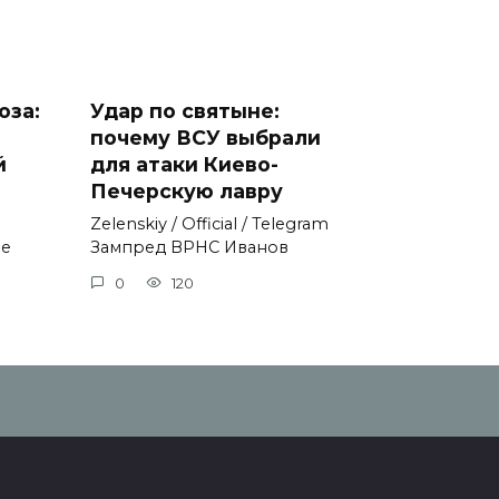
оза:
Удар по святыне:
почему ВСУ выбрали
й
для атаки Киево-
Печерскую лавру
Zеlеnskiу / Оfficiаl / Telegram
не
Зампред ВРНС Иванов
0
120