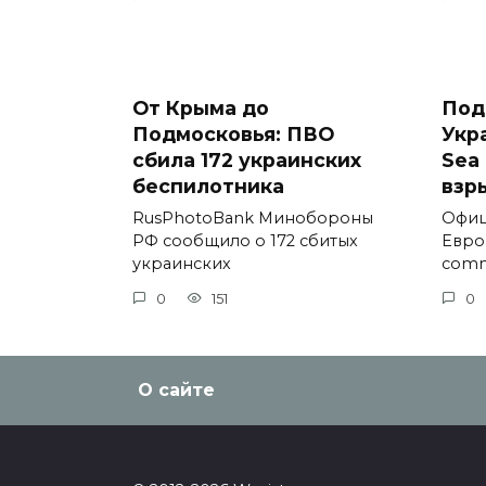
От Крыма до
Под
Подмосковья: ПВО
Укр
сбила 172 украинских
Sea 
беспилотника
взр
RusPhotoBank Минобороны
Офиц
РФ сообщило о 172 сбитых
Евро
украинских
comm
0
151
0
О сайте