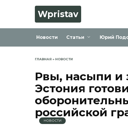
Перейти
к
Wpristav
содержанию
Новости
Статьи
Юрий Под
ГЛАВНАЯ
»
НОВОСТИ
Рвы, насыпи и
Эстония готов
оборонительны
российской г
НОВОСТИ