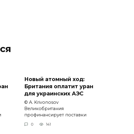
ся
Новый атомный ход:
ран
Британия оплатит уран
для украинских АЭС
© A. Krivonosov
Великобритания
и
профинансирует поставки
0
141