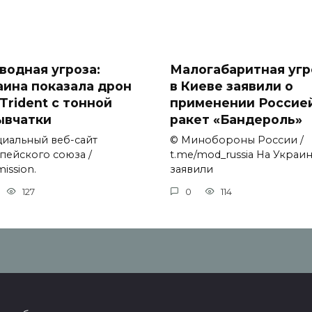
водная угроза:
Малогабаритная угр
аина показала дрон
в Киеве заявили о
Trident с тонной
применении Россие
ывчатки
ракет «Бандероль»
иальный веб-сайт
© Минобороны России /
пейского союза /
t.me/mod_russia На Украи
ission.
заявили
127
0
114