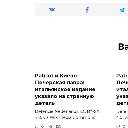
В
Patriot и Киево-
Patr
Печерская лавра:
Печ
итальянское издание
ита
указало на странную
ука
деталь
дет
Defencie Nederlands, CC BY-SA
Defen
4.0, via Wikimedia Commons
4.0, 
0
150
0