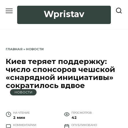
Перейти
к
Wpristav
содержанию
ГЛАВНАЯ
»
НОВОСТИ
Киев теряет поддержку:
число спонсоров чешской
«снарядной инициативы»
сократилось вдвое
НОВОСТИ
НА ЧТЕНИЕ
ПРОСМОТРОВ
2 мин
42
КОММЕНТАРИИ
ОПУБЛИКОВАНО