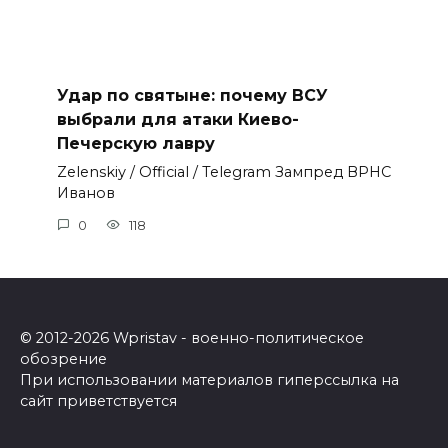
Удар по святыне: почему ВСУ
выбрали для атаки Киево-
Печерскую лавру
Zеlеnskiу / Оfficiаl / Telegram Зампред ВРНС
Иванов
0
118
© 2012-2026 Wpristav - военно-политическое
обозрение
При использовании материалов гиперссылка на
сайт приветствуется