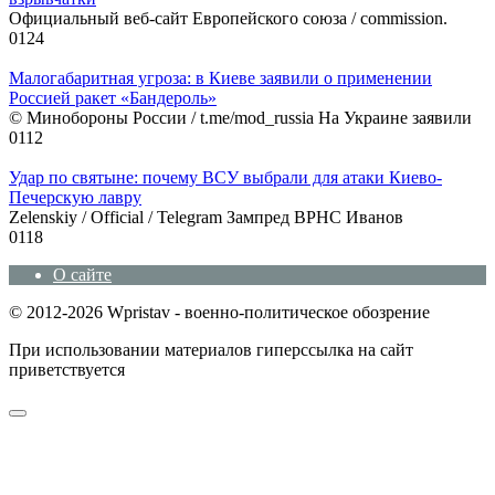
Официальный веб-сайт Европейского союза / commission.
0
124
Малогабаритная угроза: в Киеве заявили о применении
Россией ракет «Бандероль»
© Минобороны России / t.me/mod_russia На Украине заявили
0
112
Удар по святыне: почему ВСУ выбрали для атаки Киево-
Печерскую лавру
Zеlеnskiу / Оfficiаl / Telegram Зампред ВРНС Иванов
0
118
О сайте
© 2012-2026 Wpristav - военно-политическое обозрение
При использовании материалов гиперссылка на сайт
приветствуется