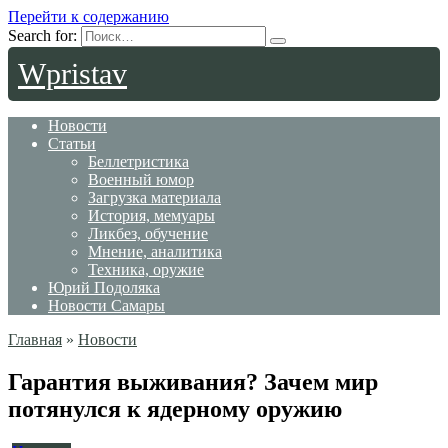
Перейти к содержанию
Search for:
Wpristav
Новости
Статьи
Беллетристика
Военный юмор
Загрузка материала
История, мемуары
Ликбез, обучение
Мнение, аналитика
Техника, оружие
Юрий Подоляка
Новости Самары
Главная
»
Новости
Гарантия выживания? Зачем мир
потянулся к ядерному оружию