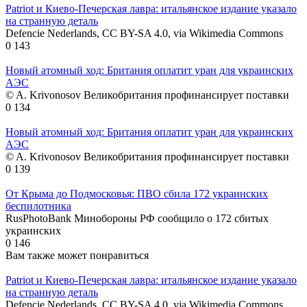
Patriot и Киево-Печерская лавра: итальянское издание указало
на странную деталь
Defencie Nederlands, CC BY-SA 4.0, via Wikimedia Commons
0
143
Новый атомный ход: Британия оплатит уран для украинских
АЭС
© A. Krivonosov Великобритания профинансирует поставки
0
134
Новый атомный ход: Британия оплатит уран для украинских
АЭС
© A. Krivonosov Великобритания профинансирует поставки
0
139
От Крыма до Подмосковья: ПВО сбила 172 украинских
беспилотника
RusPhotoBank Минобороны РФ сообщило о 172 сбитых
украинских
0
146
Вам также может понравиться
Patriot и Киево-Печерская лавра: итальянское издание указало
на странную деталь
Defencie Nederlands, CC BY-SA 4.0, via Wikimedia Commons