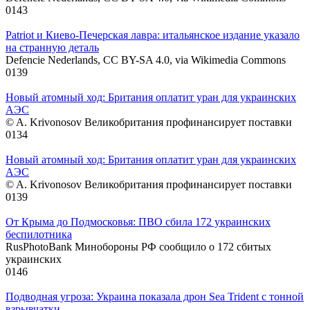
0
143
Patriot и Киево-Печерская лавра: итальянское издание указало
на странную деталь
Defencie Nederlands, CC BY-SA 4.0, via Wikimedia Commons
0
139
Новый атомный ход: Британия оплатит уран для украинских
АЭС
© A. Krivonosov Великобритания профинансирует поставки
0
134
Новый атомный ход: Британия оплатит уран для украинских
АЭС
© A. Krivonosov Великобритания профинансирует поставки
0
139
От Крыма до Подмосковья: ПВО сбила 172 украинских
беспилотника
RusPhotoBank Минобороны РФ сообщило о 172 сбитых
украинских
0
146
Подводная угроза: Украина показала дрон Sea Trident с тонной
взрывчатки