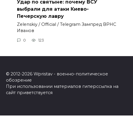
Удар по святыне: почему ВСУ
выбрали для атаки Киево-
Печерскую лавру
Zеlеnskiу / Оfficiаl / Telegram Зампред ВРНС
Иванов
0
123
© 2012-2026 Wpristav - военно-политическое
обозрение
При использовании материалов гиперссылка на
сайт приветствуется