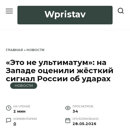
Перейти
к
Wpristav
содержанию
ГЛАВНАЯ
»
НОВОСТИ
«Это не ультиматум»: на
Западе оценили жёсткий
сигнал России об ударах
НОВОСТИ
НА ЧТЕНИЕ
ПРОСМОТРОВ
2 мин
34
КОММЕНТАРИИ
ОПУБЛИКОВАНО
0
28.05.2026