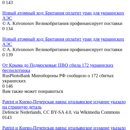
0
143
Новый атомный ход: Британия оплатит уран для украинских
АЭС
© A. Krivonosov Великобритания профинансирует поставки
0
134
Новый атомный ход: Британия оплатит уран для украинских
АЭС
© A. Krivonosov Великобритания профинансирует поставки
0
139
От Крыма до Подмосковья: ПВО сбила 172 украинских
беспилотника
RusPhotoBank Минобороны РФ сообщило о 172 сбитых
украинских
0
146
Вам также может понравиться
Patriot и Киево-Печерская лавра: итальянское издание указало
на странную деталь
Defencie Nederlands, CC BY-SA 4.0, via Wikimedia Commons
0
143
Patriot и Киево-Печерская лавра: итальянское издание указало