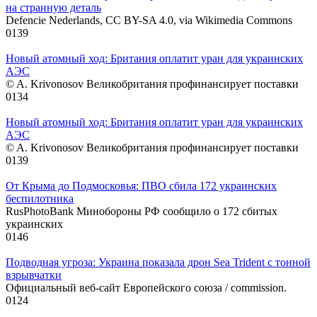
на странную деталь
Defencie Nederlands, CC BY-SA 4.0, via Wikimedia Commons
0
139
Новый атомный ход: Британия оплатит уран для украинских
АЭС
© A. Krivonosov Великобритания профинансирует поставки
0
134
Новый атомный ход: Британия оплатит уран для украинских
АЭС
© A. Krivonosov Великобритания профинансирует поставки
0
139
От Крыма до Подмосковья: ПВО сбила 172 украинских
беспилотника
RusPhotoBank Минобороны РФ сообщило о 172 сбитых
украинских
0
146
Подводная угроза: Украина показала дрон Sea Trident с тонной
взрывчатки
Официальный веб-сайт Европейского союза / commission.
0
124