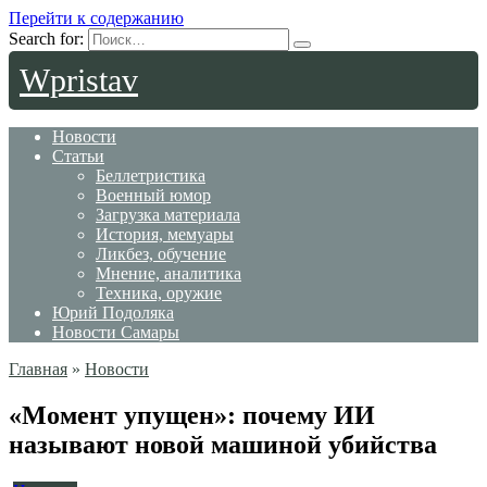
Перейти к содержанию
Search for:
Wpristav
Новости
Статьи
Беллетристика
Военный юмор
Загрузка материала
История, мемуары
Ликбез, обучение
Мнение, аналитика
Техника, оружие
Юрий Подоляка
Новости Самары
Главная
»
Новости
«Момент упущен»: почему ИИ
называют новой машиной убийства