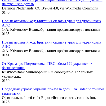
на странную деталь
Defencie Nederlands, CC BY-SA 4.0, via Wikimedia Commons
0
140
Новый атомный ход: Британия оплатит уран для украинских
АЭС
© A. Krivonosov Великобритания профинансирует поставки
0
135
Новый атомный ход: Британия оплатит уран для украинских
АЭС
© A. Krivonosov Великобритания профинансирует поставки
0
141
От Крыма до Подмосковья: ПВО сбила 172 украинских
беспилотника
RusPhotoBank Минобороны РФ сообщило о 172 сбитых
украинских
0
150
Подводная угроза: Украина показала дрон Sea Trident с тонной
взрывчатки
Официальный веб-сайт Европейского союза / commission.
0
126