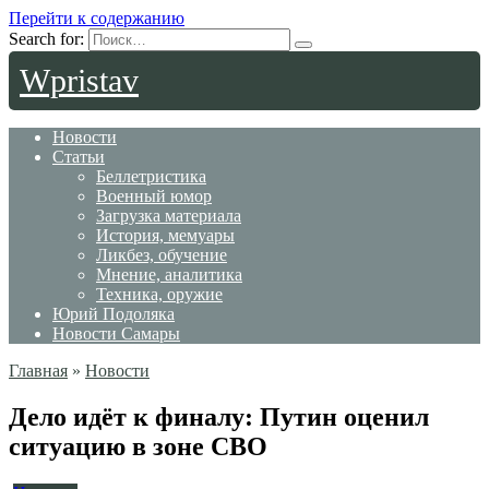
Перейти к содержанию
Search for:
Wpristav
Новости
Статьи
Беллетристика
Военный юмор
Загрузка материала
История, мемуары
Ликбез, обучение
Мнение, аналитика
Техника, оружие
Юрий Подоляка
Новости Самары
Главная
»
Новости
Дело идёт к финалу: Путин оценил
ситуацию в зоне СВО