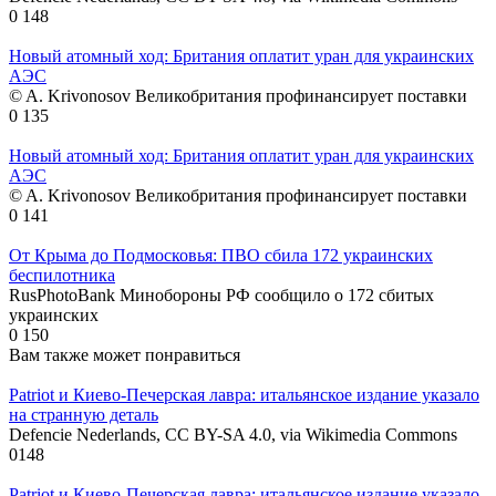
0
148
Новый атомный ход: Британия оплатит уран для украинских
АЭС
© A. Krivonosov Великобритания профинансирует поставки
0
135
Новый атомный ход: Британия оплатит уран для украинских
АЭС
© A. Krivonosov Великобритания профинансирует поставки
0
141
От Крыма до Подмосковья: ПВО сбила 172 украинских
беспилотника
RusPhotoBank Минобороны РФ сообщило о 172 сбитых
украинских
0
150
Вам также может понравиться
Patriot и Киево-Печерская лавра: итальянское издание указало
на странную деталь
Defencie Nederlands, CC BY-SA 4.0, via Wikimedia Commons
0
148
Patriot и Киево-Печерская лавра: итальянское издание указало