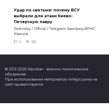
Удар по святыне: почему ВСУ
выбрали для атаки Киево-
Печерскую лавру
Zеlеnskiу / Оfficiаl / Telegram Зампред ВРНС
Иванов
0
123
© 2012-2026 Wpristav - военно-политическое
обозрение
При использовании материалов гиперссылка на
сайт приветствуется