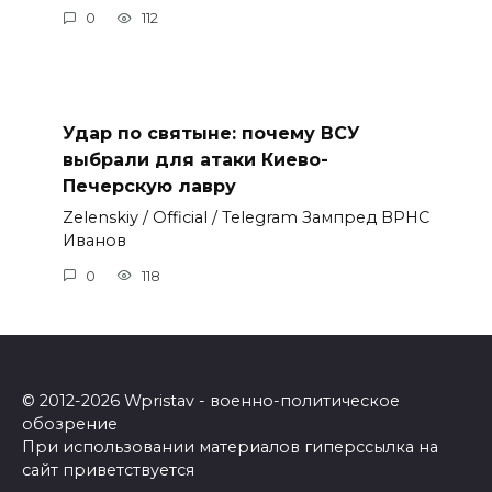
0
112
Удар по святыне: почему ВСУ
выбрали для атаки Киево-
Печерскую лавру
Zеlеnskiу / Оfficiаl / Telegram Зампред ВРНС
Иванов
0
118
© 2012-2026 Wpristav - военно-политическое
обозрение
При использовании материалов гиперссылка на
сайт приветствуется