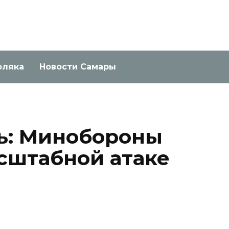
оляка
Новости Самары
чь: Минобороны
сштабной атаке