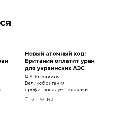
ся
Новый атомный ход:
ран
Британия оплатит уран
для украинских АЭС
© A. Krivonosov
Великобритания
и
профинансирует поставки
0
140