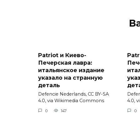
В
Patriot и Киево-
Patr
Печерская лавра:
Печ
итальянское издание
ита
указало на странную
ука
деталь
дет
Defencie Nederlands, CC BY-SA
Defen
4.0, via Wikimedia Commons
4.0, 
0
147
0