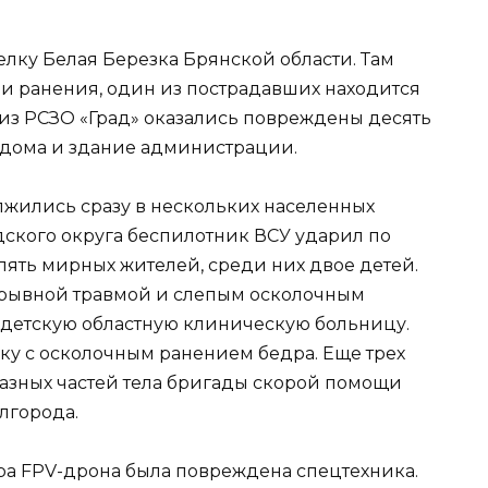
лку Белая Березка Брянской области. Там
ли ранения, один из пострадавших находится
 из РСЗО «Град» оказались повреждены десять
 дома и здание администрации.
лжились сразу в нескольких населенных
дского округа беспилотник ВСУ ударил по
пять мирных жителей, среди них двое детей.
рывной травмой и слепым осколочным
 детскую областную клиническую больницу.
ку с осколочным ранением бедра. Еще трех
зных частей тела бригады скорой помощи
лгорода.
ара FPV-дрона была повреждена спецтехника.