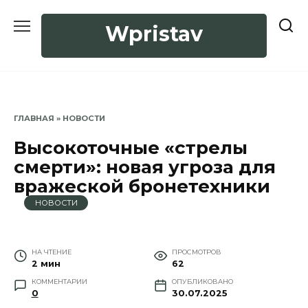
Перейти
к
Wpristav
содержанию
ГЛАВНАЯ
»
НОВОСТИ
Высокоточные «стрелы
смерти»: новая угроза для
вражеской бронетехники
НОВОСТИ
НА ЧТЕНИЕ
ПРОСМОТРОВ
2 мин
62
КОММЕНТАРИИ
ОПУБЛИКОВАНО
0
30.07.2025