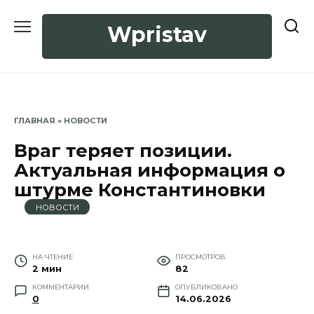
Перейти
к
Wpristav
содержанию
ГЛАВНАЯ
»
НОВОСТИ
Враг теряет позиции.
Актуальная информация о
штурме Константиновки
НОВОСТИ
НА ЧТЕНИЕ
ПРОСМОТРОВ
2 мин
82
КОММЕНТАРИИ
ОПУБЛИКОВАНО
0
14.06.2026