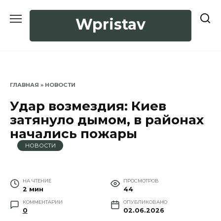
Перейти
к
Wpristav
содержанию
ГЛАВНАЯ
»
НОВОСТИ
Удар возмездия: Киев
затянуло дымом, в районах
начались пожары
НОВОСТИ
НА ЧТЕНИЕ
ПРОСМОТРОВ
2 мин
44
КОММЕНТАРИИ
ОПУБЛИКОВАНО
0
02.06.2026