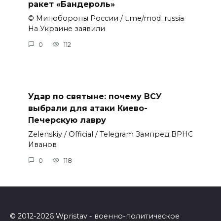
ракет «Бандероль»
© Минобороны России / t.me/mod_russia
На Украине заявили
0
112
Удар по святыне: почему ВСУ
выбрали для атаки Киево-
Печерскую лавру
Zеlеnskiу / Оfficiаl / Telegram Зампред ВРНС
Иванов
0
118
© 2012-2026 Wpristav - военно-политическое