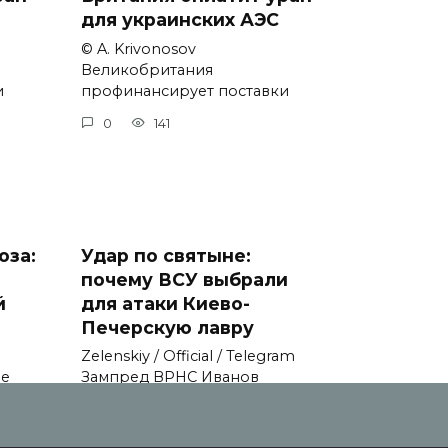
для украинских АЭС
© A. Krivonosov
Великобритания
и
профинансирует поставки
0
141
оза:
Удар по святыне:
почему ВСУ выбрали
й
для атаки Киево-
Печерскую лавру
Zеlеnskiу / Оfficiаl / Telegram
не
Зампред ВРНС Иванов
0
121