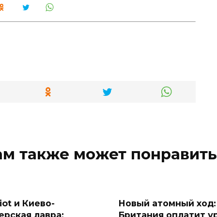
ам также может понравить
iot и Киево-
Новый атомный ход:
ерская лавра:
Британия оплатит у