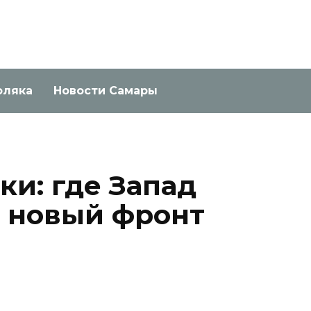
оляка
Новости Самары
ки: где Запад
 новый фронт