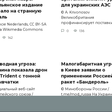
льянское издание
для украинских АЭС
зало на странную
© A. Krivonosov
аль
Великобритания
профинансирует поставк
cie Nederlands, CC BY-SA
via Wikimedia Commons
0
136
142
водная угроза:
Малогабаритная угр
аина показала дрон
в Киеве заявили о
Trident с тонной
применении Россие
ывчатки
ракет «Бандероль»
иальный веб-сайт
© Минобороны России /
пейского союза /
t.me/mod_russia На Украи
ission.
заявили
127
0
114