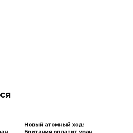
ся
Новый атомный ход:
ран
Британия оплатит уран