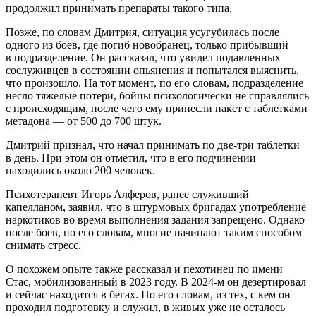
продолжил принимать препараты такого типа.
Позже, по словам Дмитрия, ситуация усугубилась после
одного из боев, где погиб новобранец, только прибывший
в подразделение. Он рассказал, что увидел подавленных
сослуживцев в состоянии опьянения и попытался выяснить,
что произошло. На тот момент, по его словам, подразделение
несло тяжелые потери, бойцы психологически не справлялись
с происходящим, после чего ему принесли пакет с таблетками
метадона — от 500 до 700 штук.
Дмитрий признал, что начал принимать по две-три таблетки
в день. При этом он отметил, что в его подчинении
находились около 200 человек.
Психотерапевт Игорь Алферов, ранее служивший
капелланом, заявил, что в штурмовых бригадах употребление
наркотиков во время выполнения задания запрещено. Однако
после боев, по его словам, многие начинают таким способом
снимать стресс.
О похожем опыте также рассказал и пехотинец по имени
Стас, мобилизованный в 2023 году. В 2024-м он дезертировал
и сейчас находится в бегах. По его словам, из тех, с кем он
проходил подготовку и служил, в живых уже не осталось