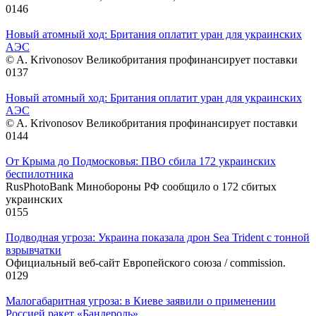
0
146
Новый атомный ход: Британия оплатит уран для украинских
АЭС
© A. Krivonosov Великобритания профинансирует поставки
0
137
Новый атомный ход: Британия оплатит уран для украинских
АЭС
© A. Krivonosov Великобритания профинансирует поставки
0
144
От Крыма до Подмосковья: ПВО сбила 172 украинских
беспилотника
RusPhotoBank Минобороны РФ сообщило о 172 сбитых
украинских
0
155
Подводная угроза: Украина показала дрон Sea Trident с тонной
взрывчатки
Официальный веб-сайт Европейского союза / commission.
0
129
Малогабаритная угроза: в Киеве заявили о применении
Россией ракет «Бандероль»