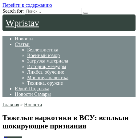
Перейти к содержанию
Search for:
Wpristav
Новости
Статьи
Беллетристика
Военный юмор
Загрузка материала
История, мемуары
Ликбез, обучение
Мнение, аналитика
Техника, оружие
Юрий Подоляка
Новости Самары
Главная
»
Новости
Тяжелые наркотики в ВСУ: всплыли
шокирующие признания