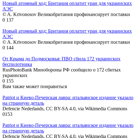
Новый атомный ход: Британия оплатит уран для украинских
АЭС
© A. Krivonosov Великобритания профинансирует поставки
0
137
Новый атомный ход: Британия оплатит уран для украинских
АЭС
© A. Krivonosov Великобритания профинансирует поставки
0
144
От Крыма до Подмосковья: ПВО сбила 172 украинских
беспилотника
RusPhotoBank Минобороны РФ сообщило о 172 сбитых
украинских
0
155
Вам также может понравиться
Patriot и Киево-Печерская лавра: итальянское издание указало
на странную деталь
Defencie Nederlands, CC BY-SA 4.0, via Wikimedia Commons
0
153
Patriot и Киево-Печерская лавра: итальянское издание указало
на странную деталь
Defencie Nederlands, CC BY-SA 4.0, via Wikimedia Commons