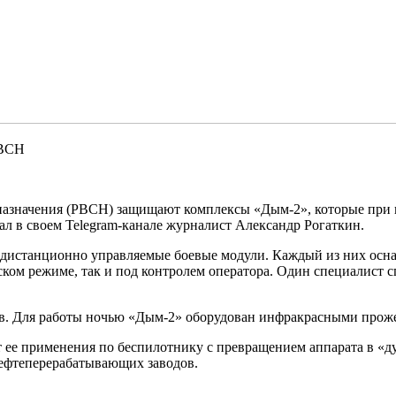
РВСН
назначения (РВСН) защищают комплексы «Дым-2», которые при н
зал в своем Telegram-канале журналист Александр Рогаткин.
 дистанционно управляемые боевые модули. Каждый из них осна
ском режиме, так и под контролем оператора. Один специалист с
ов. Для работы ночью «Дым-2» оборудован инфракрасными прож
т ее применения по беспилотнику с превращением аппарата в «д
нефтеперерабатывающих заводов.