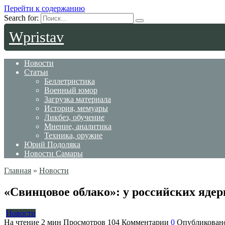
Перейти к содержанию
Search for:
Wpristav
Новости
Статьи
Беллетристика
Военный юмор
Загрузка материала
История, мемуары
Ликбез, обучение
Мнение, аналитика
Техника, оружие
Юрий Подоляка
Новости Самары
Главная
»
Новости
«Свинцовое облако»: у российских яд
Новости
На чтение
2 мин
Просмотров
104
Комментарии
0
Опубликован