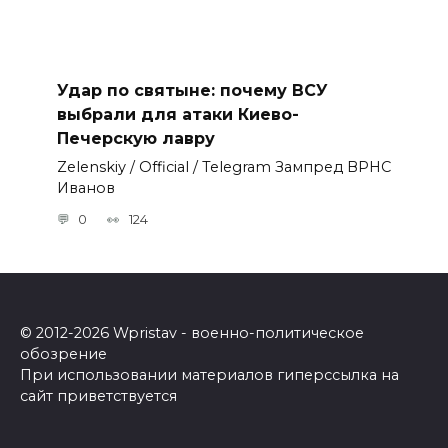
Удар по святыне: почему ВСУ
выбрали для атаки Киево-
Печерскую лавру
Zеlеnskiу / Оfficiаl / Telegram Зампред ВРНС
Иванов
0
124
© 2012-2026 Wpristav - военно-политическое
обозрение
При использовании материалов гиперссылка на
сайт приветствуется