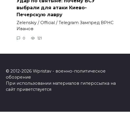
Удар по святыне: почему ВСУ
выбрали для атаки Киево-
Печерскую лавру
Zеlеnskiу / Оfficiаl / Telegram Зампред ВРНС
Иванов
0
121
© 2012-2026 Wpristav - военно-политическое
обозрение
При использовании материалов гиперссылка на
сайт приветствуется