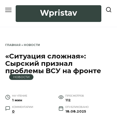
Перейти
к
Wpristav
содержанию
ГЛАВНАЯ
»
НОВОСТИ
«Ситуация сложная»:
Сырский признал
проблемы ВСУ на фронте
НОВОСТИ
НА ЧТЕНИЕ
ПРОСМОТРОВ
1 мин
112
КОММЕНТАРИИ
ОПУБЛИКОВАНО
0
18.08.2025