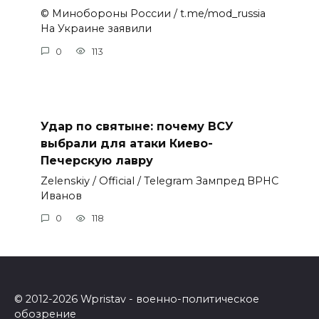
© Минобороны России / t.me/mod_russia
На Украине заявили
0
113
Удар по святыне: почему ВСУ
выбрали для атаки Киево-
Печерскую лавру
Zеlеnskiу / Оfficiаl / Telegram Зампред ВРНС
Иванов
0
118
© 2012-2026 Wpristav - военно-политическое
обозрение