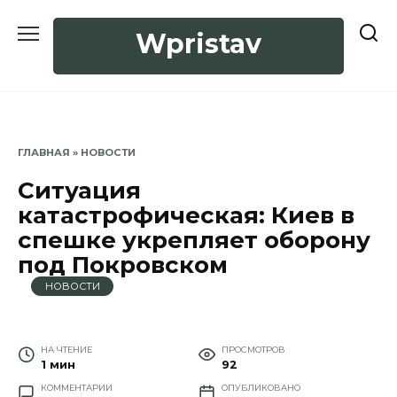
Перейти
к
Wpristav
содержанию
ГЛАВНАЯ
»
НОВОСТИ
Ситуация
катастрофическая: Киев в
спешке укрепляет оборону
под Покровском
НОВОСТИ
НА ЧТЕНИЕ
ПРОСМОТРОВ
1 мин
92
КОММЕНТАРИИ
ОПУБЛИКОВАНО