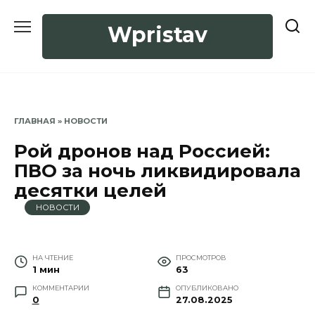
Перейти
к
Wpristav
содержанию
ГЛАВНАЯ
»
НОВОСТИ
Рой дронов над Россией:
ПВО за ночь ликвидировала
десятки целей
НОВОСТИ
НА ЧТЕНИЕ
ПРОСМОТРОВ
1 мин
63
КОММЕНТАРИИ
ОПУБЛИКОВАНО
0
27.08.2025