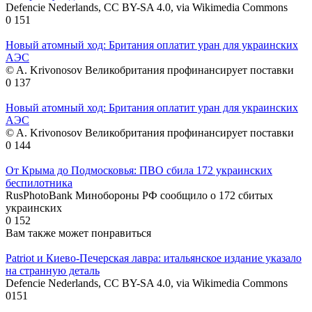
Defencie Nederlands, CC BY-SA 4.0, via Wikimedia Commons
0
151
Новый атомный ход: Британия оплатит уран для украинских
АЭС
© A. Krivonosov Великобритания профинансирует поставки
0
137
Новый атомный ход: Британия оплатит уран для украинских
АЭС
© A. Krivonosov Великобритания профинансирует поставки
0
144
От Крыма до Подмосковья: ПВО сбила 172 украинских
беспилотника
RusPhotoBank Минобороны РФ сообщило о 172 сбитых
украинских
0
152
Вам также может понравиться
Patriot и Киево-Печерская лавра: итальянское издание указало
на странную деталь
Defencie Nederlands, CC BY-SA 4.0, via Wikimedia Commons
0
151