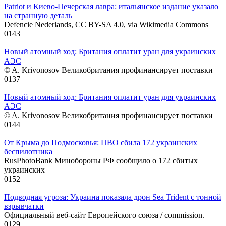
Patriot и Киево-Печерская лавра: итальянское издание указало
на странную деталь
Defencie Nederlands, CC BY-SA 4.0, via Wikimedia Commons
0
143
Новый атомный ход: Британия оплатит уран для украинских
АЭС
© A. Krivonosov Великобритания профинансирует поставки
0
137
Новый атомный ход: Британия оплатит уран для украинских
АЭС
© A. Krivonosov Великобритания профинансирует поставки
0
144
От Крыма до Подмосковья: ПВО сбила 172 украинских
беспилотника
RusPhotoBank Минобороны РФ сообщило о 172 сбитых
украинских
0
152
Подводная угроза: Украина показала дрон Sea Trident с тонной
взрывчатки
Официальный веб-сайт Европейского союза / commission.
0
129