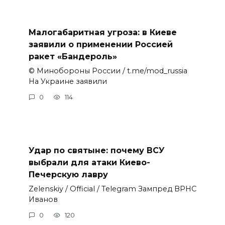
Малогабаритная угроза: в Киеве
заявили о применении Россией
ракет «Бандероль»
© Минобороны России / t.me/mod_russia
На Украине заявили
0
114
Удар по святыне: почему ВСУ
выбрали для атаки Киево-
Печерскую лавру
Zеlеnskiу / Оfficiаl / Telegram Зампред ВРНС
Иванов
0
120