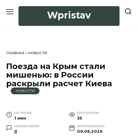
Перейти
к
Wpristav
содержанию
ГЛАВНАЯ
»
НОВОСТИ
Поезда на Крым стали
мишенью: в России
раскрыли расчет Киева
НОВОСТИ
НА ЧТЕНИЕ
ПРОСМОТРОВ
1 мин
35
КОММЕНТАРИИ
ОПУБЛИКОВАНО
0
09.06.2026