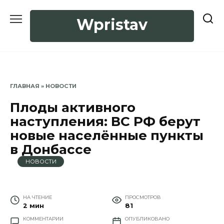
Перейти
к
Wpristav
содержанию
ГЛАВНАЯ
»
НОВОСТИ
Плоды активного
наступления: ВС РФ берут
новые населённые пункты
в Донбассе
НОВОСТИ
НА ЧТЕНИЕ
ПРОСМОТРОВ
2 мин
81
КОММЕНТАРИИ
ОПУБЛИКОВАНО