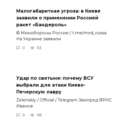
Малогабаритная угроза: в Киеве
заявили о применении Россией
ракет «Бандероль»
© Минобороны России / t.me/mod_russia
На Украине заявили
0
113
Удар по святыне: почему ВСУ
выбрали для атаки Киево-
Печерскую лавру
Zеlеnskiу / Оfficiаl / Telegram Зампред ВРНС
Иванов
0
118