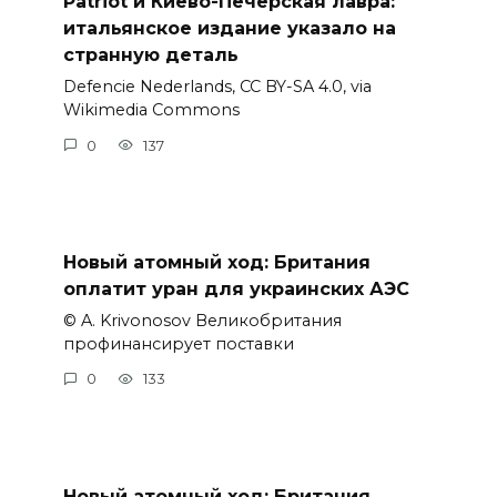
Patriot и Киево-Печерская лавра:
итальянское издание указало на
странную деталь
Defencie Nederlands, CC BY-SA 4.0, via
Wikimedia Commons
0
137
Новый атомный ход: Британия
оплатит уран для украинских АЭС
© A. Krivonosov Великобритания
профинансирует поставки
0
133
Новый атомный ход: Британия