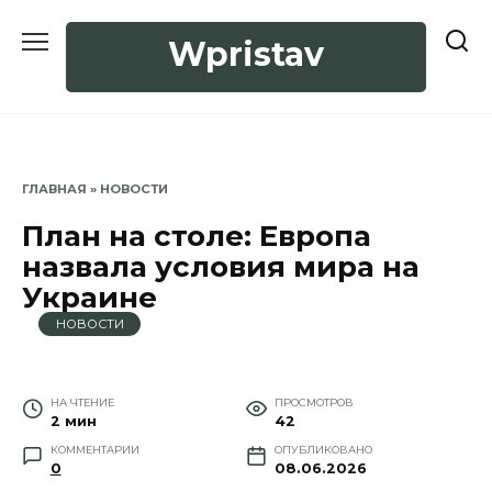
Перейти
к
Wpristav
содержанию
ГЛАВНАЯ
»
НОВОСТИ
План на столе: Европа
назвала условия мира на
Украине
НОВОСТИ
НА ЧТЕНИЕ
ПРОСМОТРОВ
2 мин
42
КОММЕНТАРИИ
ОПУБЛИКОВАНО
0
08.06.2026