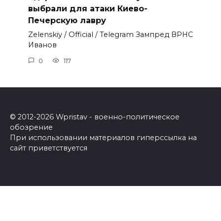
выбрали для атаки Киево-
Печерскую лавру
Zеlеnskiу / Оfficiаl / Telegram Зампред ВРНС
Иванов
0
117
© 2012-2026 Wpristav - военно-политическое
обозрение
При использовании материалов гиперссылка на
сайт приветствуется