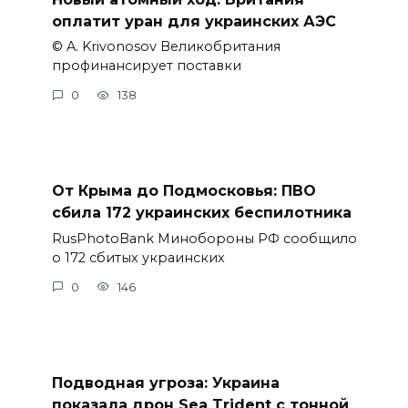
оплатит уран для украинских АЭС
© A. Krivonosov Великобритания
профинансирует поставки
0
138
От Крыма до Подмосковья: ПВО
сбила 172 украинских беспилотника
RusPhotoBank Минобороны РФ сообщило
о 172 сбитых украинских
0
146
Подводная угроза: Украина
показала дрон Sea Trident с тонной