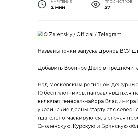
НА ЧТЕНИЕ
ПРОСМОТРОВ
2 мин
57
© Zеlеnskiу / Оfficiаl / Telegram
Названы точки запуска дронов ВСУ д
Добавить Военное Дело в предпочит
Над Московским регионом дежурные
10 беспилотников, направлявшихся на
включая генерал‑майора Владимира 
украинские дроны стартуют с северн
тщательно маскируются, включая про
Смоленскую, Курскую и Брянскую обл