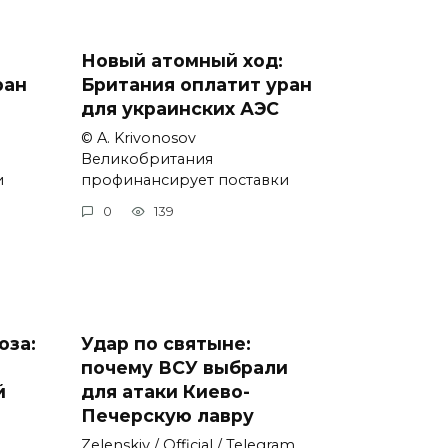
Новый атомный ход:
ран
Британия оплатит уран
для украинских АЭС
© A. Krivonosov
Великобритания
и
профинансирует поставки
0
139
оза:
Удар по святыне:
почему ВСУ выбрали
й
для атаки Киево-
Печерскую лавру
Zеlеnskiу / Оfficiаl / Telegram