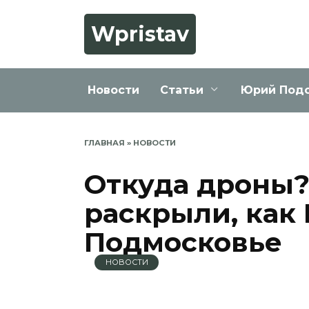
Перейти
к
Wpristav
содержанию
Новости
Статьи
Юрий Под
ГЛАВНАЯ
»
НОВОСТИ
Откуда дроны?
раскрыли, как
Подмосковье
НОВОСТИ