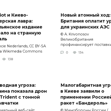
iot и Киево-
Новый атомный ход:
ерская лавра:
Британия оплатит у
льянское издание
для украинских АЭС
зало на странную
© A. Krivonosov
аль
Великобритания
профинансирует поставк
cie Nederlands, CC BY-SA
via Wikimedia Commons
0
134
138
водная угроза:
Малогабаритная угр
аина показала дрон
в Киеве заявили о
Trident с тонной
применении Россие
ывчатки
ракет «Бандероль»
иальный веб-сайт
© Минобороны России /