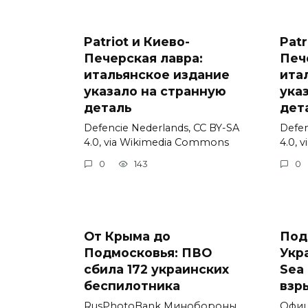
Patriot и Киево-
Patr
Печерская лавра:
Печ
итальянское издание
ита
указало на странную
ука
деталь
дет
Defencie Nederlands, CC BY-SA
Defen
4.0, via Wikimedia Commons
4.0, 
0
143
0
От Крыма до
Под
Подмосковья: ПВО
Укр
сбила 172 украинских
Sea 
беспилотника
взр
RusPhotoBank Минобороны
Офиц