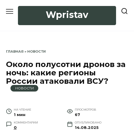
Перейти
к
Wpristav
содержанию
ГЛАВНАЯ
»
НОВОСТИ
Около полусотни дронов за
ночь: какие регионы
России атаковали ВСУ?
НОВОСТИ
НА ЧТЕНИЕ
ПРОСМОТРОВ
1 мин
67
КОММЕНТАРИИ
ОПУБЛИКОВАНО
0
14.08.2025